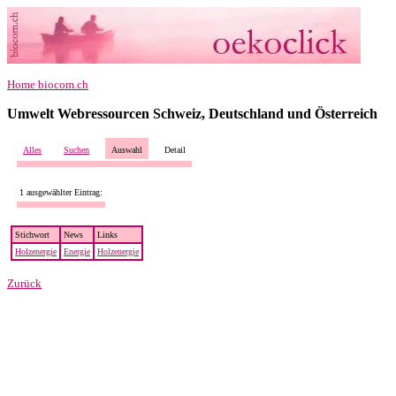
Home biocom.ch
Umwelt Webressourcen Schweiz, Deutschland und Österreich
Alles
Suchen
Auswahl
Detail
1 ausgewählter Eintrag:
Stichwort
News
Links
Holzenergie
Energie
Holzenergie
Zurück