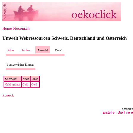
Home biocom.ch
Umwelt Webressourcen Schweiz, Deutschland und Österreich
Alles
Suchen
Auswahl
Detail
1 ausgewählter Eintrag:
Stichwort
News
Links
Geld, grünes
Geld
Geld
Zurück
powered
Erstellen Sie Ihre