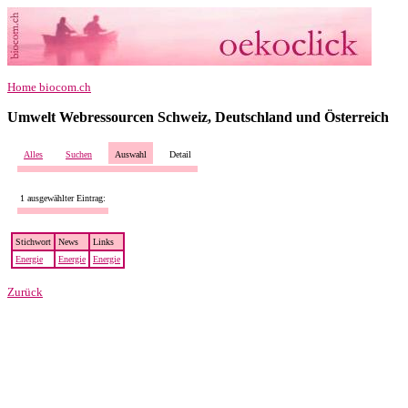
Home biocom.ch
Umwelt Webressourcen Schweiz, Deutschland und Österreich
Alles
Suchen
Auswahl
Detail
1 ausgewählter Eintrag:
Stichwort
News
Links
Energie
Energie
Energie
Zurück