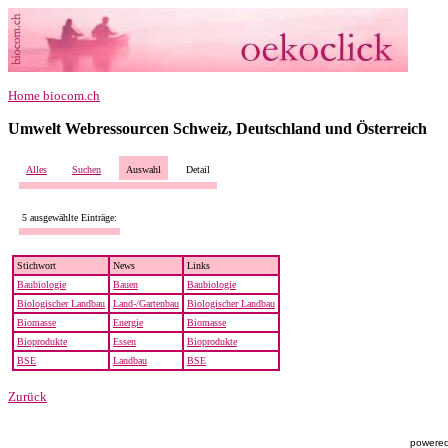
Home biocom.ch
Umwelt Webressourcen Schweiz, Deutschland und Österreich
Alles
Suchen
Auswahl
Detail
5 ausgewählte Einträge:
Stichwort
News
Links
Baubiologie
Bauen
Baubiologie
Biologischer Landbau
Land-/Gartenbau
Biologischer Landbau
Biomasse
Energie
Biomasse
Bioprodukte
Essen
Bioprodukte
BSE
Landbau
BSE
Zurück
powered