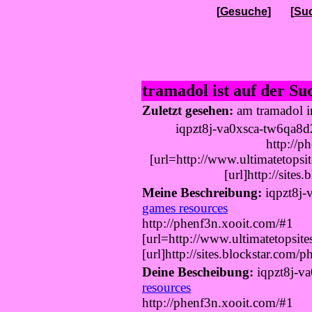
[
Gesuche
] [
Suc
tramadol ist auf der S
Zuletzt gesehen:
am tramadol 
iqpzt8j-va0xsca-tw6qa8
http://p
[url=http://www.ultimatetopsit
[url]http://sites
Meine Beschreibung:
iqpzt8j
games resources
http://phenf3n.xooit.com/#1
[url=http://www.ultimatetopsite
[url]http://sites.blockstar.com/p
Deine Bescheibung:
iqpzt8j-v
resources
http://phenf3n.xooit.com/#1