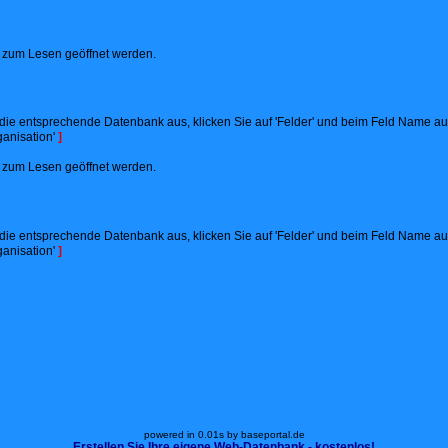
ht zum Lesen geöffnet werden.
ie entsprechende Datenbank aus, klicken Sie auf 'Felder' und beim Feld Name auf '
anisation'
]
ht zum Lesen geöffnet werden.
ie entsprechende Datenbank aus, klicken Sie auf 'Felder' und beim Feld Name auf '
anisation'
]
powered in 0.01s by baseportal.de
Erstellen Sie Ihre eigene Web-Datenbank - kostenlos!