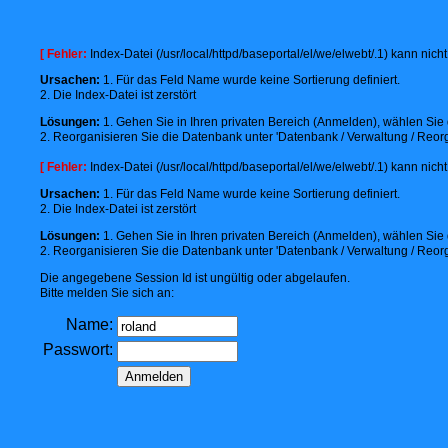
[ Fehler:
Index-Datei (/usr/local/httpd/baseportal/el/we/elwebt/.1) kann nic
Ursachen:
1. Für das Feld Name wurde keine Sortierung definiert.
2. Die Index-Datei ist zerstört
Lösungen:
1. Gehen Sie in Ihren privaten Bereich (Anmelden), wählen Sie d
2. Reorganisieren Sie die Datenbank unter 'Datenbank / Verwaltung / Reorg
[ Fehler:
Index-Datei (/usr/local/httpd/baseportal/el/we/elwebt/.1) kann nic
Ursachen:
1. Für das Feld Name wurde keine Sortierung definiert.
2. Die Index-Datei ist zerstört
Lösungen:
1. Gehen Sie in Ihren privaten Bereich (Anmelden), wählen Sie d
2. Reorganisieren Sie die Datenbank unter 'Datenbank / Verwaltung / Reorg
Die angegebene Session Id ist ungültig oder abgelaufen.
Bitte melden Sie sich an:
Name:
Passwort: