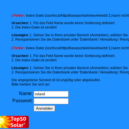
[ Fehler:
Index-Datei (/usr/local/httpd/baseportal/el/we/elwebt/.1) kann nic
Ursachen:
1. Für das Feld Name wurde keine Sortierung definiert.
2. Die Index-Datei ist zerstört
Lösungen:
1. Gehen Sie in Ihren privaten Bereich (Anmelden), wählen Sie d
2. Reorganisieren Sie die Datenbank unter 'Datenbank / Verwaltung / Reorg
[ Fehler:
Index-Datei (/usr/local/httpd/baseportal/el/we/elwebt/.1) kann nic
Ursachen:
1. Für das Feld Name wurde keine Sortierung definiert.
2. Die Index-Datei ist zerstört
Lösungen:
1. Gehen Sie in Ihren privaten Bereich (Anmelden), wählen Sie d
2. Reorganisieren Sie die Datenbank unter 'Datenbank / Verwaltung / Reorg
Die angegebene Session Id ist ungültig oder abgelaufen.
Bitte melden Sie sich an:
Name:
Passwort: