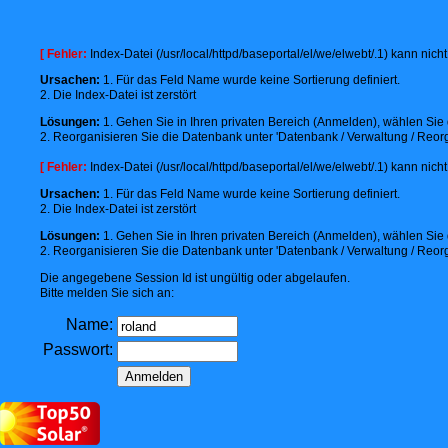
[ Fehler:
Index-Datei (/usr/local/httpd/baseportal/el/we/elwebt/.1) kann nic
Ursachen:
1. Für das Feld Name wurde keine Sortierung definiert.
2. Die Index-Datei ist zerstört
Lösungen:
1. Gehen Sie in Ihren privaten Bereich (Anmelden), wählen Sie d
2. Reorganisieren Sie die Datenbank unter 'Datenbank / Verwaltung / Reorg
[ Fehler:
Index-Datei (/usr/local/httpd/baseportal/el/we/elwebt/.1) kann nic
Ursachen:
1. Für das Feld Name wurde keine Sortierung definiert.
2. Die Index-Datei ist zerstört
Lösungen:
1. Gehen Sie in Ihren privaten Bereich (Anmelden), wählen Sie d
2. Reorganisieren Sie die Datenbank unter 'Datenbank / Verwaltung / Reorg
Die angegebene Session Id ist ungültig oder abgelaufen.
Bitte melden Sie sich an:
Name:
Passwort: