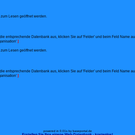
ht zum Lesen geöffnet werden.
ie entsprechende Datenbank aus, klicken Sie auf 'Felder' und beim Feld Name auf '
anisation'
]
ht zum Lesen geöffnet werden.
ie entsprechende Datenbank aus, klicken Sie auf 'Felder' und beim Feld Name auf '
anisation'
]
powered in 0.01s by baseportal.de
Erstellen Sie Ihre eigene Web-Datenbank - kostenlos!