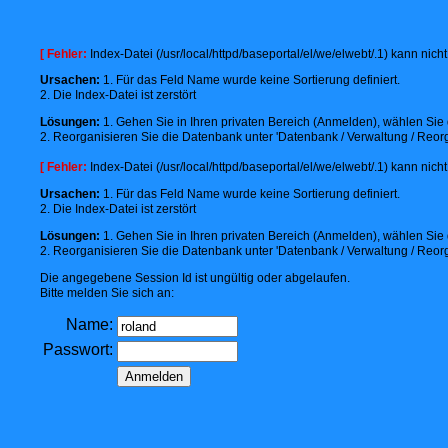
[ Fehler:
Index-Datei (/usr/local/httpd/baseportal/el/we/elwebt/.1) kann nic
Ursachen:
1. Für das Feld Name wurde keine Sortierung definiert.
2. Die Index-Datei ist zerstört
Lösungen:
1. Gehen Sie in Ihren privaten Bereich (Anmelden), wählen Sie d
2. Reorganisieren Sie die Datenbank unter 'Datenbank / Verwaltung / Reorg
[ Fehler:
Index-Datei (/usr/local/httpd/baseportal/el/we/elwebt/.1) kann nic
Ursachen:
1. Für das Feld Name wurde keine Sortierung definiert.
2. Die Index-Datei ist zerstört
Lösungen:
1. Gehen Sie in Ihren privaten Bereich (Anmelden), wählen Sie d
2. Reorganisieren Sie die Datenbank unter 'Datenbank / Verwaltung / Reorg
Die angegebene Session Id ist ungültig oder abgelaufen.
Bitte melden Sie sich an:
Name:
Passwort: