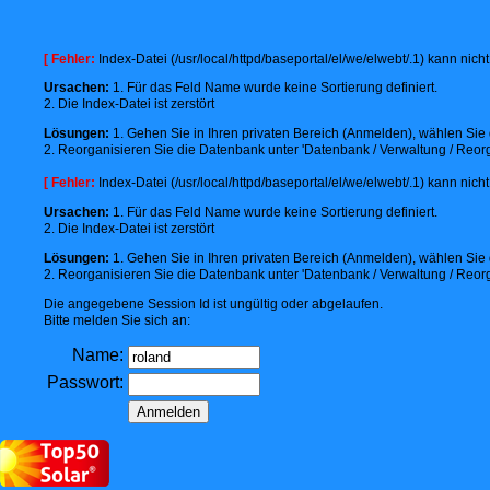
[ Fehler:
Index-Datei (/usr/local/httpd/baseportal/el/we/elwebt/.1) kann nic
Ursachen:
1. Für das Feld Name wurde keine Sortierung definiert.
2. Die Index-Datei ist zerstört
Lösungen:
1. Gehen Sie in Ihren privaten Bereich (Anmelden), wählen Sie d
2. Reorganisieren Sie die Datenbank unter 'Datenbank / Verwaltung / Reorg
[ Fehler:
Index-Datei (/usr/local/httpd/baseportal/el/we/elwebt/.1) kann nic
Ursachen:
1. Für das Feld Name wurde keine Sortierung definiert.
2. Die Index-Datei ist zerstört
Lösungen:
1. Gehen Sie in Ihren privaten Bereich (Anmelden), wählen Sie d
2. Reorganisieren Sie die Datenbank unter 'Datenbank / Verwaltung / Reorg
Die angegebene Session Id ist ungültig oder abgelaufen.
Bitte melden Sie sich an:
Name:
Passwort: