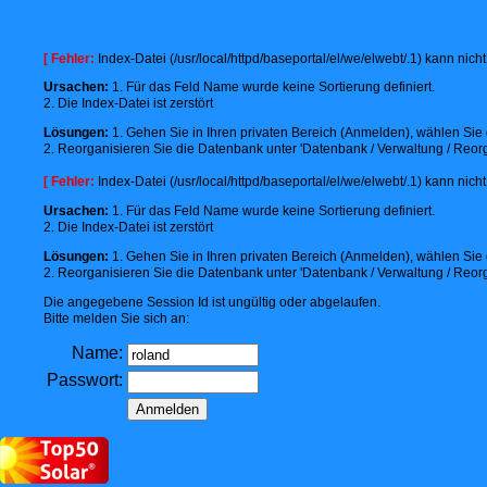
[ Fehler:
Index-Datei (/usr/local/httpd/baseportal/el/we/elwebt/.1) kann nic
Ursachen:
1. Für das Feld Name wurde keine Sortierung definiert.
2. Die Index-Datei ist zerstört
Lösungen:
1. Gehen Sie in Ihren privaten Bereich (Anmelden), wählen Sie d
2. Reorganisieren Sie die Datenbank unter 'Datenbank / Verwaltung / Reorg
[ Fehler:
Index-Datei (/usr/local/httpd/baseportal/el/we/elwebt/.1) kann nic
Ursachen:
1. Für das Feld Name wurde keine Sortierung definiert.
2. Die Index-Datei ist zerstört
Lösungen:
1. Gehen Sie in Ihren privaten Bereich (Anmelden), wählen Sie d
2. Reorganisieren Sie die Datenbank unter 'Datenbank / Verwaltung / Reorg
Die angegebene Session Id ist ungültig oder abgelaufen.
Bitte melden Sie sich an:
Name:
Passwort: