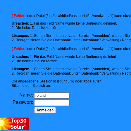
[ Fehler:
Index-Datei (/usr/local/httpd/baseportal/el/we/elwebt/.1) kann nic
Ursachen:
1. Für das Feld Name wurde keine Sortierung definiert.
2. Die Index-Datei ist zerstört
Lösungen:
1. Gehen Sie in Ihren privaten Bereich (Anmelden), wählen Sie d
2. Reorganisieren Sie die Datenbank unter 'Datenbank / Verwaltung / Reorg
[ Fehler:
Index-Datei (/usr/local/httpd/baseportal/el/we/elwebt/.1) kann nic
Ursachen:
1. Für das Feld Name wurde keine Sortierung definiert.
2. Die Index-Datei ist zerstört
Lösungen:
1. Gehen Sie in Ihren privaten Bereich (Anmelden), wählen Sie d
2. Reorganisieren Sie die Datenbank unter 'Datenbank / Verwaltung / Reorg
Die angegebene Session Id ist ungültig oder abgelaufen.
Bitte melden Sie sich an:
Name:
Passwort: