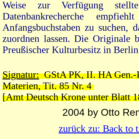
Weise zur Verfügung stell
Datenbankrecherche empfie
Anfangsbuchstaben zu suchen, d
zuordnen lassen.
Die
Originale b
Preußischer Kulturbesitz in Berl
Signatur:
GStA PK, II. HA Gen.-Di
Materien, Tit. 85 Nr. 4
[Amt Deutsch Krone unter Blatt 1
2004 by Otto Re
zurück zu: Back to 