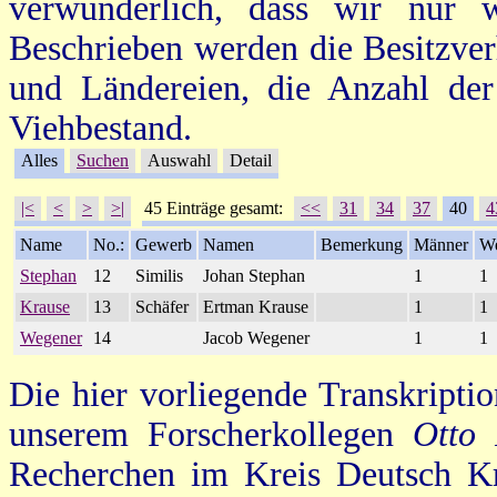
verwunderlich, dass wir nur 
Beschrieben werden die Besitzve
und Ländereien, die Anzahl de
Viehbestand.
Alles
Suchen
Auswahl
Detail
|<
<
>
>|
45 Einträge gesamt:
<<
31
34
37
40
4
Name
No.:
Gewerb
Namen
Bemerkung
Männer
We
Stephan
12
Similis
Johan Stephan
1
1
Krause
13
Schäfer
Ertman Krause
1
1
Wegener
14
Jacob Wegener
1
1
Die hier vorliegende Transkripti
unserem Forscherkollegen
Otto
Recherchen im Kreis Deutsch Kr