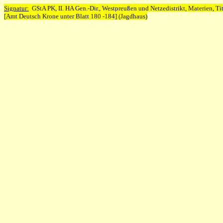
Signatur:
GStA PK, II. HA Gen.-Dir., Westpreußen und Netzedistrikt, Materien, Tit
[Amt Deutsch Krone unter Blatt 180 -184] (Jagdhaus)