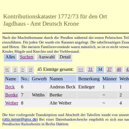
Kontributionskataster 1772/73 für den Ort
Jagdhaus - Amt Deutsch Krone
Nach der Machtübername durch die Preußen während der ersten Polnischen Tei
einzuführen. Für jeden Ort wurde ein Kataster angelegt. Die tabellenartigen Zu
und Hirten. Die meisten Familienvorstände waren männlich, so ist es nicht verwu
Kinder, Mägde und Knechte und der Viehbestand.
Alles
Suchen
Auswahl
Detail
|<
<
>
>|
45 Einträge gesamt:
<<
31
34
37
40
4
Name
No.:
Gewerb
Namen
Bemerkung
Männer
Weib
Beck
6
Andreas Beck
Einlieger
1
1
Beetke
7
Wittibs
Beetke
~
2
Weiber
8
Alte Weiber
~
4
Die hier vorliegende Transkription und Abschrift der Tabellen wurde von unse
(
otto.remer@gmx.de
)
Bei einer Datenbankrecherche empfiehlt es sich nur n
Preußischer Kulturbesitz in Berlin Dahlem.