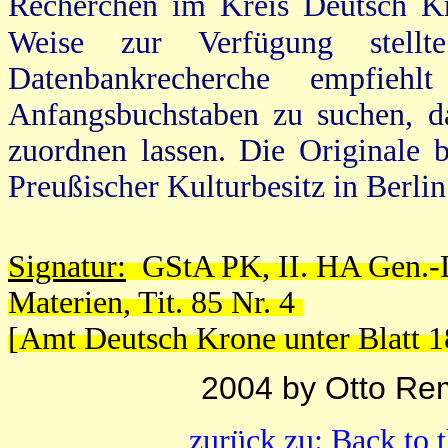
Recherchen im Kreis Deutsch Kr
Weise zur Verfügung stell
Datenbankrecherche empfie
Anfangsbuchstaben zu suchen, d
zuordnen lassen.
Die
Originale b
Preußischer Kulturbesitz in Berl
Signatur:
GStA PK, II. HA Gen.-Di
Materien, Tit. 85 Nr. 4
[Amt Deutsch Krone unter Blatt 1
2004 by Otto Re
zurück zu: Back to 