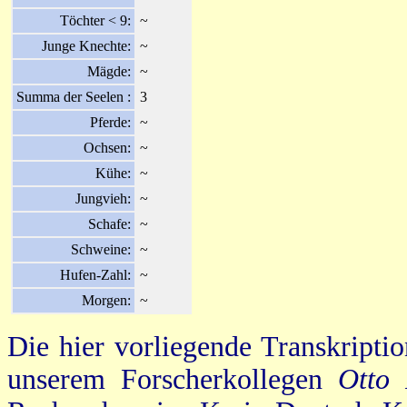
Töchter < 9:
~
Junge Knechte:
~
Mägde:
~
Summa der Seelen :
3
Pferde:
~
Ochsen:
~
Kühe:
~
Jungvieh:
~
Schafe:
~
Schweine:
~
Hufen-Zahl:
~
Morgen:
~
Die hier vorliegende Transkripti
unserem Forscherkollegen
Otto