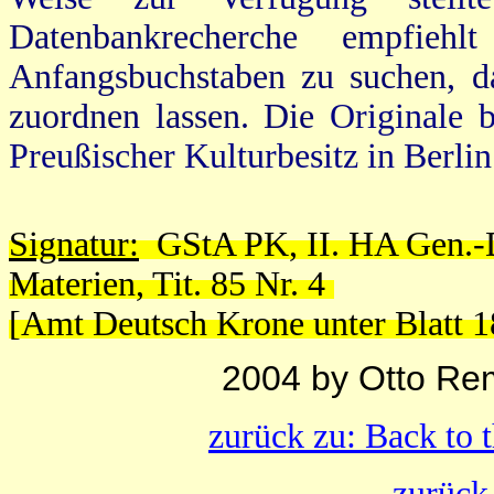
Datenbankrecherche empfie
Anfangsbuchstaben zu suchen, d
zuordnen lassen.
Die
Originale b
Preußischer Kulturbesitz in Berl
Signatur:
GStA PK, II. HA Gen.-Di
Materien, Tit. 85 Nr. 4
[Amt Deutsch Krone unter Blatt 1
2004 by Otto Re
zurück zu: Back to 
zurück