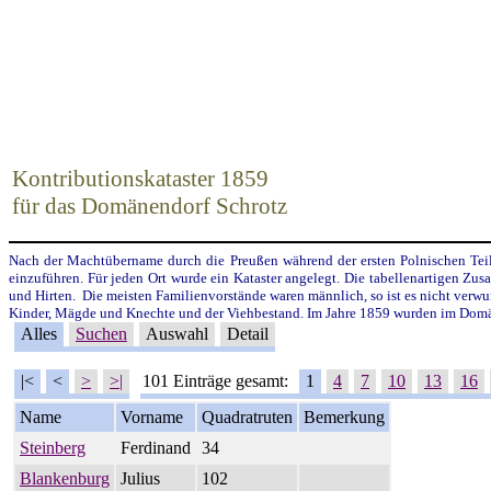
Kontributionskataster 1859
für das Domänendorf Schrotz
Nach der Machtübername durch die Preußen während der ersten Polnischen Tei
einzuführen. Für jeden Ort wurde ein Kataster angelegt. Die tabellenartigen Zu
und Hirten. Die meisten Familienvorstände waren männlich, so ist es nicht verwu
Kinder, Mägde und Knechte und der Viehbestand. Im Jahre 1859 wurden im Domän
Alles
Suchen
Auswahl
Detail
|<
<
>
>|
101 Einträge gesamt:
1
4
7
10
13
16
Name
Vorname
Quadratruten
Bemerkung
Steinberg
Ferdinand
34
Blankenburg
Julius
102