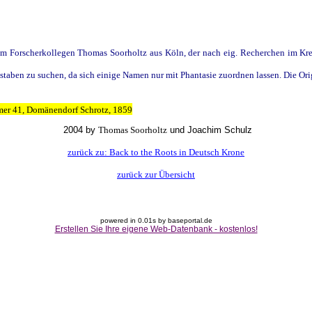
rem Forscherkollegen Thomas Soorholtz
aus Köln, der nach eig. Recherchen im Kre
staben zu suchen, da sich einige Namen nur mit Phantasie zuordnen lassen.
Die Ori
mmer 41, Domänendorf Schrotz, 1859
2004 by
Thomas Soorholtz
und Joachim Schulz
zurück zu: Back to the Roots in Deutsch Krone
zurück zur Übersicht
powered in 0.01s by baseportal.de
Erstellen Sie Ihre eigene Web-Datenbank - kostenlos!