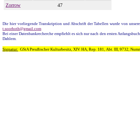
Zorrow
47
D
ie hier vorliegende Transkription und Abschrift der Tabellen wurde von unse
t.soorhoth@gmail.com
Bei einer Datenbankrecherche empfiehlt es sich nur nach den ersten Anfangsbuch
Dahlem.
Signatur:
GStA Preußischer Kulturbesitz, XIV. HA, Rep. 181, Abt. III, 9732, Nu