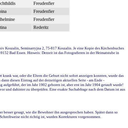
chthildis
Freudenfier
bina
Freudenfier
lhelmine
Freudenfier
tina
Rederitz
chiv Koszalin, Seminarryjna 2, 75-817 Koszalin. Je eine Kopie des Kirchenbuches
152 Bad Essen. Hinweis: Derzeit ist das Fotografieren in der Heimatstube in
krank war, oder die Eltern die Geburt nicht sofort anzeigen konnten, wurde das
ann diesen Eintrag auf der derzeitigen aktuellen Seite - am Ende -
aufgeführt, der im Jahr 1902 geboren ist, aber erst im Jahr 1904 getauft wurde!
davor und dahinter zu überprüfen. Eine exakte Suchabfrage nach dem Datum ist aus
r besser gesagt, wie die Bewohner ihn ausgesprochen haben. Später dann so
e Schreibweise nicht richtig ist, wurden Korrekturen vorgenommen.