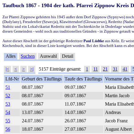
Taufbuch 1867 - 1904 der kath. Pfarrei Zippnow Kreis 
Zur Pfarrei Zippnow gehörten bis 1945 außer dem Dorf Zippnow (Sypnywo) noch d
(Dudylany), Freudenfier (Szwecja), Klawittersdorf (Glowaczewo), Rederitz (Nadarz
Stabitz und ein Lokalvikariat Rederitz mit der Tochterkirche in Doderlage wurd
diesen Gemeinden - wohl noch aus traditionellen Gründen - in Zippnow getauft 
Autor dieser Abschrift ist der gebürtige Rederitzer
Paul Lüdtke
aus Köln. Er weist
Kirchenbuch, sind in dieser Liste korrigiert worden. Bei der Abschrift kann es 
Alles
Suchen
Auswahl
Detail
|<
<
>
>|
5157 Einträge gesamt:
1
11
21
31
41
Lfd-Nr
Geburt des Täuflings
Taufe des Täuflings
Vorname des T
51
08.07.1867
09.07.1867
Maria Elisabet
52
08.07.1867
09.07.1867
Martin Jacob
53
08.07.1867
11.07.1867
Maria Elisabet
54
13.07.1867
14.07.1867
Andreas
55
24.07.1867
26.07.1867
Jacob Franz
56
18.07.1867
27.07.1867
August Albert