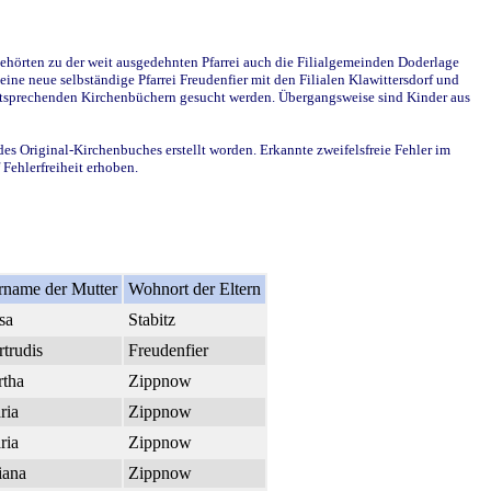
ehörten zu der weit ausgedehnten Pfarrei auch die Filialgemeinden Doderlage
ine neue selbständige Pfarrei Freudenfier mit den Filialen Klawittersdorf und
 entsprechenden Kirchenbüchern gesucht werden. Übergangsweise sind Kinder aus
des Original-Kirchenbuches erstellt worden. Erkannte zweifelsfreie Fehler im
Fehlerfreiheit erhoben.
rname der Mutter
Wohnort der Eltern
sa
Stabitz
trudis
Freudenfier
rtha
Zippnow
ria
Zippnow
ria
Zippnow
iana
Zippnow