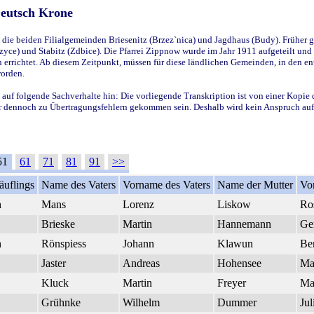
Deutsch Krone
ie beiden Filialgemeinden Briesenitz (Brzez`nica) und Jagdhaus (Budy). Früher g
yce) und Stabitz (Zdbice). Die Pfarrei Zippnow wurde im Jahr 1911 aufgeteilt und e
en errichtet. Ab diesem Zeitpunkt, müssen für diese ländlichen Gemeinden, in den
worden.
 auf folgende Sachverhalte hin: Die vorliegende Transkription ist von einer Kopie 
aber dennoch zu Übertragungsfehlern gekommen sein. Deshalb wird kein Anspruch auf 
51
61
71
81
91
>>
äuflings
Name des Vaters
Vorname des Vaters
Name der Mutter
Vo
h
Mans
Lorenz
Liskow
Ro
Brieske
Martin
Hannemann
Ger
h
Rönspiess
Johann
Klawun
Be
Jaster
Andreas
Hohensee
Ma
Kluck
Martin
Freyer
Ma
Grühnke
Wilhelm
Dummer
Jul