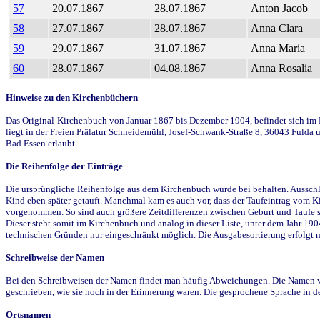
57
20.07.1867
28.07.1867
Anton Jacob
58
27.07.1867
28.07.1867
Anna Clara
59
29.07.1867
31.07.1867
Anna Maria
60
28.07.1867
04.08.1867
Anna Rosalia
Hinweise zu den Kirchenbüchern
Das Original-Kirchenbuch von Januar 1867 bis Dezember 1904, befindet sich im Di
liegt in der Freien Prälatur Schneidemühl, Josef-Schwank-Straße 8, 36043 Fulda
Bad Essen erlaubt.
Die Reihenfolge der Einträge
Die ursprüngliche Reihenfolge aus dem Kirchenbuch wurde bei behalten. Ausschla
Kind eben später getauft. Manchmal kam es auch vor, dass der Taufeintrag vom Ki
vorgenommen. So sind auch größere Zeitdifferenzen zwischen Geburt und Taufe sowi
Dieser steht somit im Kirchenbuch und analog in dieser Liste, unter dem Jahr 19
technischen Gründen nur eingeschränkt möglich. Die Ausgabesortierung erfolgt 
Schreibweise der Namen
Bei den Schreibweisen der Namen findet man häufig Abweichungen. Die Namen wur
geschrieben, wie sie noch in der Erinnerung waren. Die gesprochene Sprache in de
Ortsnamen