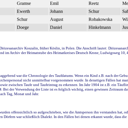
Gramse
Emil
Reetz
Me
Ewerth
Johann
Schur
Sa
Schur
August
Robakowska
Wi
Doege
Daniel
Hinkelmann
Jus
özesanarchiv Koszalin, früher Köslin, in Polen. Die Anschrift lautet: Diözesanar
 und im Archiv der Heimatstube des Heimatkreises Deutsch Krone, Ludwigsweg 10, 49
ggebend war die Chronologie des Taufdatums. Wenn ein Kind z.B. nach der Geburt 
rchenpersonal nicht unmittelbar vorgenommen wurde. In derartigen Fällen hat man d
e zwischen Taufe und Taufeintrag zu erkennen. Im Jahr 1904 ist z.B. ein Täufling 
04. Bei der Verwendung der Liste ist es folglich wichtig, einen gewissen Zeitraum 
nach Tag, Monat und Jahr.
den offensichtlich so aufgeschrieben, wie die Amtsperson ihn verstanden hat, ode
n Dörfern war schließlich Dialekt. In den Fällen bei denen erkannt wurde, dass di