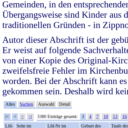
Gemeinden, in den entsprechende
Übergangsweise sind Kinder aus 
traditionellen Gründen - in Zippn
Autor dieser Abschrift ist der geb
Er weist auf folgende Sachverhalte
von einer Kopie des Original-Kirc
zweifelsfreie Fehler im Kirchenbuc
worden. Bei der Abschrift kann e
gekommen sein. Deshalb wird kein
Alles
Suchen
Auswahl
Detail
|<
<
>
>|
3380 Einträge gesamt:
1
4
7
10
13
16
Lfd-
Seite im
Lfd-Nr im
Geburt des
Taufe de