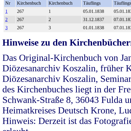
Nr
Kirchenbuch
Kirchenbuch
Täuflings
Täufling
1
267
1
05.01.1838
05.01.18
2
267
2
31.12.1837
07.01.18
3
267
3
01.01.1838
07.01.18
Hinweise zu den Kirchenbücher
Das Original-Kirchenbuch von Jan
Diözesanarchiv Koszalin, früher Kö
Diözesanarchiv Koszalin, Seminar
des Kirchenbuches liegt in der Fr
Schwank-Straße 8, 36043 Fulda u
Heimatkreises Deutsch Krone, Lu
Hinweis: Derzeit ist das Fotograf