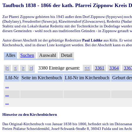
Taufbuch 1838 - 1866 der kath. Pfarrei Zippnow Kreis 
Zur Pfarrei Zippnow gehörten bis 1945 außer dem Dorf Zippnow (Sypnywo) noch d
(Dudylany), Freudenfier (Szwecja), Klawittersdorf (Glowaczewo), Rederitz (Nadarz
Stabitz und ein Lokalvikariat Rederitz mit der Tochterkirche in Doderlage wurd
diesen Gemeinden - wohl noch aus traditionellen Gründen - in Zippnow getauft 
Autor dieser Abschrift ist der gebürtige Rederitzer
Paul Lüdtke
aus Köln. Er weist
Kirchenbuch, sind in dieser Liste korrigiert worden. Bei der Abschrift kann es 
Alles
Suchen
Auswahl
Detail
|<
<
>
>|
3380 Einträge gesamt:
<<
3361
3364
336
Lfd-Nr
Seite im Kirchenbuch
Lfd-Nr im Kirchenbuch
Geburt des
...
...
...
Hinweise zu den Kirchenbüchern
Das Original-Kirchenbuch von Januar 1838 bis 1866, befindet sich im Diözesanarch
Freien Prälatur Schneidemühl, Josef-Schwank-Straße 8, 36043 Fulda und im Archi