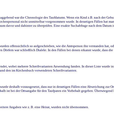
ggebend war die Chronologie des Taufdatums. Wenn ein Kind z.B. nach der Geburt 
rchenpersonal nicht unmittelbar vorgenommen wurde. In derartigen Fällen hat man d
raum davor und dahinter zu überprüfen. Eine exakte Suchabfrage nach dem Datum i
den offensichtlich so aufgeschrieben, wie die Amtsperson ihn verstanden hat, ode
n Dörfern war schließlich Dialekt. In den Fällen bei denen erkannt wurde, dass di
t, wobei mehrere Schreibvarianten Anwendung fanden. In dieser Liste wurde in de
n und den im Kirchenbuch verwendeten Schreibvarianten.
wurde deshalb vorausgesetzt, dass nur in derartigen Fällen eine Abweichung zur O
eshalb ist bei der Ortsangabe für den Taufpaten ein Vorbehalt gegeben. Überwiegen
weitere Angaben wie z. B. eine Heirat, wurden nicht übernommen.