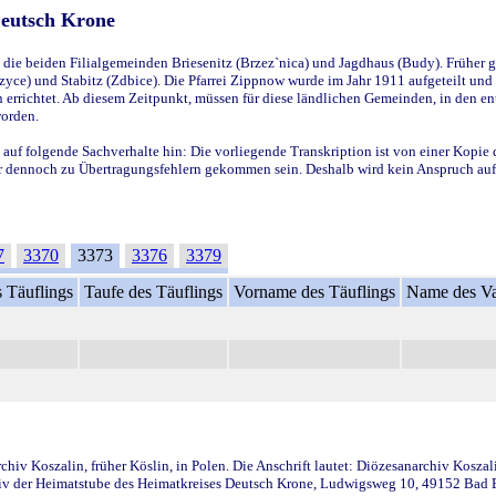
Deutsch Krone
ie beiden Filialgemeinden Briesenitz (Brzez`nica) und Jagdhaus (Budy). Früher g
yce) und Stabitz (Zdbice). Die Pfarrei Zippnow wurde im Jahr 1911 aufgeteilt und e
en errichtet. Ab diesem Zeitpunkt, müssen für diese ländlichen Gemeinden, in den
worden.
 auf folgende Sachverhalte hin: Die vorliegende Transkription ist von einer Kopie 
aber dennoch zu Übertragungsfehlern gekommen sein. Deshalb wird kein Anspruch auf 
7
3370
3373
3376
3379
 Täuflings
Taufe des Täuflings
Vorname des Täuflings
Name des Va
iv Koszalin, früher Köslin, in Polen. Die Anschrift lautet: Diözesanarchiv Koszal
v der Heimatstube des Heimatkreises Deutsch Krone, Ludwigsweg 10, 49152 Bad Ess