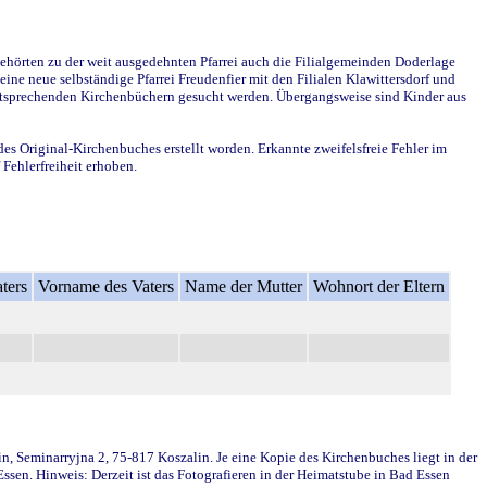
ehörten zu der weit ausgedehnten Pfarrei auch die Filialgemeinden Doderlage
ine neue selbständige Pfarrei Freudenfier mit den Filialen Klawittersdorf und
 entsprechenden Kirchenbüchern gesucht werden. Übergangsweise sind Kinder aus
des Original-Kirchenbuches erstellt worden. Erkannte zweifelsfreie Fehler im
Fehlerfreiheit erhoben.
ters
Vorname des Vaters
Name der Mutter
Wohnort der Eltern
in, Seminarryjna 2, 75-817 Koszalin. Je eine Kopie des Kirchenbuches liegt in der
en. Hinweis: Derzeit ist das Fotografieren in der Heimatstube in Bad Essen