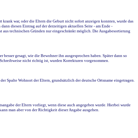
krank war, oder die Eltern die Geburt nicht sofort anzeigen konnten, wurde das
ann diesen Eintrag auf der derzeitigen aktuellen Seite - am Ende -
st aus technischen Gründen nur eingeschränkt möglich. Die Ausgabesortierung
r besser gesagt, wie die Bewohner ihn ausgesprochen haben. Später dann so
e Schreibweise nicht richtig ist, wurden Korrekturen vorgenommen.
r Spalte Wohnort der Eltern, grundsätzlich der deutsche Ortsname eingetragen.
rtsangabe der Eltern vorliegt, wenn diese auch angegeben wurde. Hierbei wurde
d kann man aber von der Richtigkeit dieser Angabe ausgehen.