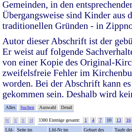
Gemeinden, in den entsprechende
Übergangsweise sind Kinder aus 
traditionellen Gründen - in Zippn
Autor dieser Abschrift ist der geb
Er weist auf folgende Sachverhalte
von einer Kopie des Original-Kirc
zweifelsfreie Fehler im Kirchenbuc
worden. Bei der Abschrift kann e
gekommen sein. Deshalb wird kein
Alles
Suchen
Auswahl
Detail
|<
<
>
>|
3380 Einträge gesamt:
1
4
7
10
13
16
Lfd-
Seite im
Lfd-Nr im
Geburt des
Taufe de