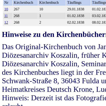
Nr
Kirchenbuch
Kirchenbuch
Täuflings
Täufling
10
267
10
29.01.1838
01.02.18
11
268
1
01.02.1838
03.02.18
12
268
2
02.02.1838
08.02.18
Hinweise zu den Kirchenbücher
Das Original-Kirchenbuch von Jan
Diözesanarchiv Koszalin, früher Kö
Diözesanarchiv Koszalin, Seminar
des Kirchenbuches liegt in der Fr
Schwank-Straße 8, 36043 Fulda u
Heimatkreises Deutsch Krone, Lu
Hinweis: Derzeit ist das Fotograf