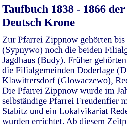
Taufbuch 1838 - 1866 der
Deutsch Krone
Zur Pfarrei Zippnow gehörten bi
(Sypnywo) noch die beiden Filial
Jagdhaus (Budy). Früher gehörten 
die Filialgemeinden Doderlage (D
Klawittersdorf (Glowaczewo), Red
Die Pfarrei Zippnow wurde im Jah
selbständige Pfarrei Freudenfier m
Stabitz und ein Lokalvikariat Red
wurden errichtet. Ab diesem Zeitp