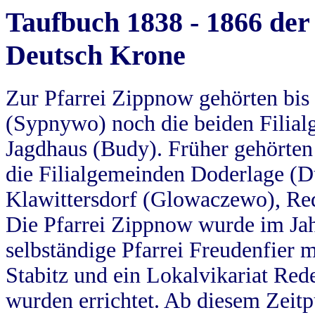
Taufbuch 1838 - 1866 der
Deutsch Krone
Zur Pfarrei Zippnow gehörten bi
(Sypnywo) noch die beiden Filial
Jagdhaus (Budy). Früher gehörten 
die Filialgemeinden Doderlage (D
Klawittersdorf (Glowaczewo), Red
Die Pfarrei Zippnow wurde im Jah
selbständige Pfarrei Freudenfier m
Stabitz und ein Lokalvikariat Red
wurden errichtet. Ab diesem Zeitp