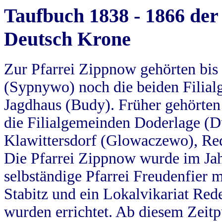
Taufbuch 1838 - 1866 der
Deutsch Krone
Zur Pfarrei Zippnow gehörten bi
(Sypnywo) noch die beiden Filial
Jagdhaus (Budy). Früher gehörten 
die Filialgemeinden Doderlage (D
Klawittersdorf (Glowaczewo), Red
Die Pfarrei Zippnow wurde im Jah
selbständige Pfarrei Freudenfier m
Stabitz und ein Lokalvikariat Red
wurden errichtet. Ab diesem Zeitp