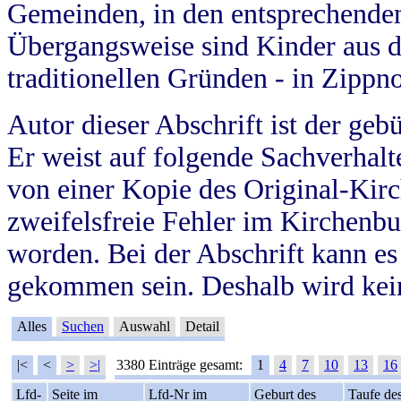
Gemeinden, in den entsprechende
Übergangsweise sind Kinder aus 
traditionellen Gründen - in Zippn
Autor dieser Abschrift ist der geb
Er weist auf folgende Sachverhalte
von einer Kopie des Original-Kirc
zweifelsfreie Fehler im Kirchenbuc
worden. Bei der Abschrift kann e
gekommen sein. Deshalb wird kein
Alles
Suchen
Auswahl
Detail
|<
<
>
>|
3380 Einträge gesamt:
1
4
7
10
13
16
Lfd-
Seite im
Lfd-Nr im
Geburt des
Taufe de