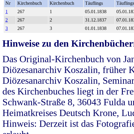
Nr
Kirchenbuch
Kirchenbuch
Täuflings
Täufling
1
267
1
05.01.1838
05.01.18
2
267
2
31.12.1837
07.01.18
3
267
3
01.01.1838
07.01.18
Hinweise zu den Kirchenbücher
Das Original-Kirchenbuch von Jan
Diözesanarchiv Koszalin, früher Kö
Diözesanarchiv Koszalin, Seminar
des Kirchenbuches liegt in der Fr
Schwank-Straße 8, 36043 Fulda u
Heimatkreises Deutsch Krone, Lu
Hinweis: Derzeit ist das Fotograf