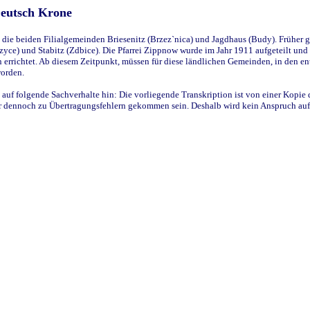
Deutsch Krone
ie beiden Filialgemeinden Briesenitz (Brzez`nica) und Jagdhaus (Budy). Früher g
yce) und Stabitz (Zdbice). Die Pfarrei Zippnow wurde im Jahr 1911 aufgeteilt und e
en errichtet. Ab diesem Zeitpunkt, müssen für diese ländlichen Gemeinden, in den
worden.
 auf folgende Sachverhalte hin: Die vorliegende Transkription ist von einer Kopie 
aber dennoch zu Übertragungsfehlern gekommen sein. Deshalb wird kein Anspruch auf 