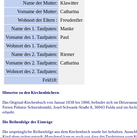
Name der Mutter:
Klawitter
Vorname der Mutter:
Catharina
Wohnort der Eltern :
Freudenfier
Name des 1. Taufpaten:
Manke
Vorname des 1. Taufpaten:
Paul
Wohnort des 1. Taufpaten:
Name des 2. Taufpaten:
Riemer
Vorname des 2. Taufpaten:
Catharina
Wohnort des 2. Taufpaten:
Feld18:
Hinweise zu den Kirchenbüchern
Das Original-Kirchenbuch von Januar 1838 bis 1866, befindet sich im Diözesanarch
Freien Prälatur Schneidemühl, Josef-Schwank-Straße 8, 36043 Fulda und im Archi
erlaubt.
Die Reihenfolge der Einträge
Die ursprüngliche Reihenfolge aus dem Kirchenbuch wurde bei behalten. Ausschla
Kind eben später getauft. Manchmal kam es auch vor, dass der Taufeintrag vom Ki