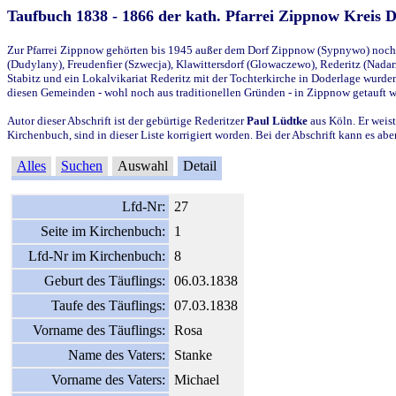
Taufbuch 1838 - 1866 der kath. Pfarrei Zippnow Kreis 
Zur Pfarrei Zippnow gehörten bis 1945 außer dem Dorf Zippnow (Sypnywo) noch d
(Dudylany), Freudenfier (Szwecja), Klawittersdorf (Glowaczewo), Rederitz (Nadarz
Stabitz und ein Lokalvikariat Rederitz mit der Tochterkirche in Doderlage wurd
diesen Gemeinden - wohl noch aus traditionellen Gründen - in Zippnow getauft 
Autor dieser Abschrift ist der gebürtige Rederitzer
Paul Lüdtke
aus Köln. Er weist
Kirchenbuch, sind in dieser Liste korrigiert worden. Bei der Abschrift kann es 
Alles
Suchen
Auswahl
Detail
Lfd-Nr:
27
Seite im Kirchenbuch:
1
Lfd-Nr im Kirchenbuch:
8
Geburt des Täuflings:
06.03.1838
Taufe des Täuflings:
07.03.1838
Vorname des Täuflings:
Rosa
Name des Vaters:
Stanke
Vorname des Vaters:
Michael