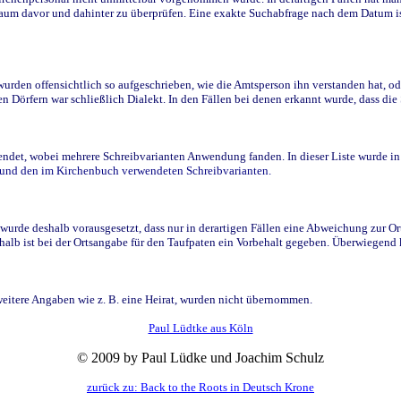
raum davor und dahinter zu überprüfen. Eine exakte Suchabfrage nach dem Datum i
den offensichtlich so aufgeschrieben, wie die Amtsperson ihn verstanden hat, ode
n Dörfern war schließlich Dialekt. In den Fällen bei denen erkannt wurde, dass di
t, wobei mehrere Schreibvarianten Anwendung fanden. In dieser Liste wurde in de
n und den im Kirchenbuch verwendeten Schreibvarianten.
wurde deshalb vorausgesetzt, dass nur in derartigen Fällen eine Abweichung zur O
eshalb ist bei der Ortsangabe für den Taufpaten ein Vorbehalt gegeben. Überwiegen
weitere Angaben wie z. B. eine Heirat, wurden nicht übernommen.
Paul Lüdtke aus Köln
© 2009 by Paul Lüdke und Joachim Schulz
zurück zu: Back to the Roots in Deutsch Krone