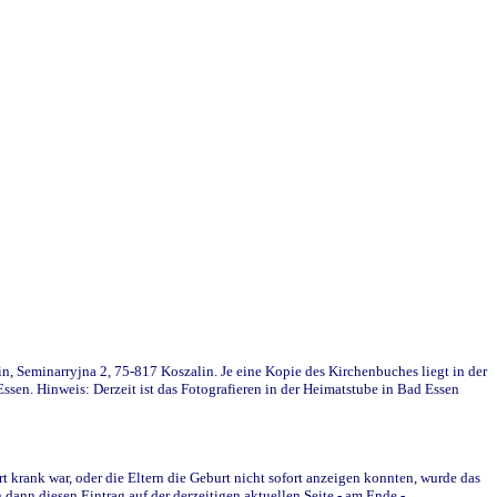
in, Seminarryjna 2, 75-817 Koszalin. Je eine Kopie des Kirchenbuches liegt in der
en. Hinweis: Derzeit ist das Fotografieren in der Heimatstube in Bad Essen
krank war, oder die Eltern die Geburt nicht sofort anzeigen konnten, wurde das
ann diesen Eintrag auf der derzeitigen aktuellen Seite - am Ende -