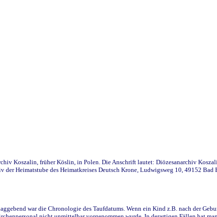
iv Koszalin, früher Köslin, in Polen. Die Anschrift lautet: Diözesanarchiv Koszal
v der Heimatstube des Heimatkreises Deutsch Krone, Ludwigsweg 10, 49152 Bad Ess
ggebend war die Chronologie des Taufdatums. Wenn ein Kind z.B. nach der Geburt 
rchenpersonal nicht unmittelbar vorgenommen wurde. In derartigen Fällen hat man d