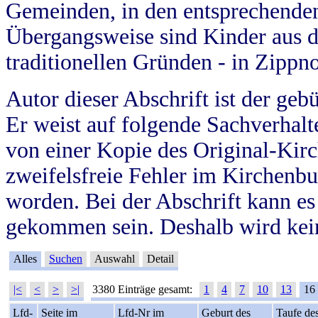
Gemeinden, in den entsprechende
Übergangsweise sind Kinder aus 
traditionellen Gründen - in Zippn
Autor dieser Abschrift ist der geb
Er weist auf folgende Sachverhalte
von einer Kopie des Original-Kirc
zweifelsfreie Fehler im Kirchenbuc
worden. Bei der Abschrift kann e
gekommen sein. Deshalb wird kein
Alles
Suchen
Auswahl
Detail
|<
<
>
>|
3380 Einträge gesamt:
1
4
7
10
13
16
Lfd-
Seite im
Lfd-Nr im
Geburt des
Taufe de