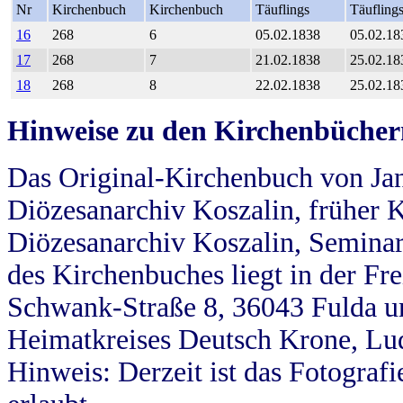
Nr
Kirchenbuch
Kirchenbuch
Täuflings
Täufling
16
268
6
05.02.1838
05.02.18
17
268
7
21.02.1838
25.02.18
18
268
8
22.02.1838
25.02.18
Hinweise zu den Kirchenbücher
Das Original-Kirchenbuch von Jan
Diözesanarchiv Koszalin, früher Kö
Diözesanarchiv Koszalin, Seminar
des Kirchenbuches liegt in der Fr
Schwank-Straße 8, 36043 Fulda u
Heimatkreises Deutsch Krone, Lu
Hinweis: Derzeit ist das Fotograf