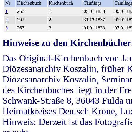
Nr
Kirchenbuch
Kirchenbuch
Täuflings
Täufling
1
267
1
05.01.1838
05.01.18
2
267
2
31.12.1837
07.01.18
3
267
3
01.01.1838
07.01.18
Hinweise zu den Kirchenbücher
Das Original-Kirchenbuch von Jan
Diözesanarchiv Koszalin, früher Kö
Diözesanarchiv Koszalin, Seminar
des Kirchenbuches liegt in der Fr
Schwank-Straße 8, 36043 Fulda u
Heimatkreises Deutsch Krone, Lu
Hinweis: Derzeit ist das Fotograf