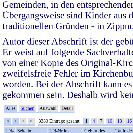
Gemeinden, in den entsprechende
Übergangsweise sind Kinder aus 
traditionellen Gründen - in Zippn
Autor dieser Abschrift ist der geb
Er weist auf folgende Sachverhalte
von einer Kopie des Original-Kirc
zweifelsfreie Fehler im Kirchenbuc
worden. Bei der Abschrift kann e
gekommen sein. Deshalb wird kein
Alles
Suchen
Auswahl
Detail
|<
<
>
>|
3380 Einträge gesamt:
1
4
7
10
13
16
Lfd-
Seite im
Lfd-Nr im
Geburt des
Taufe de