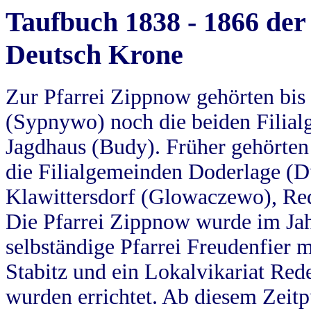
Taufbuch 1838 - 1866 der
Deutsch Krone
Zur Pfarrei Zippnow gehörten bi
(Sypnywo) noch die beiden Filial
Jagdhaus (Budy). Früher gehörten 
die Filialgemeinden Doderlage (D
Klawittersdorf (Glowaczewo), Red
Die Pfarrei Zippnow wurde im Jah
selbständige Pfarrei Freudenfier m
Stabitz und ein Lokalvikariat Red
wurden errichtet. Ab diesem Zeitp