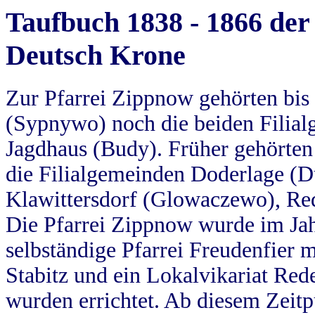
Taufbuch 1838 - 1866 der
Deutsch Krone
Zur Pfarrei Zippnow gehörten bi
(Sypnywo) noch die beiden Filial
Jagdhaus (Budy). Früher gehörten 
die Filialgemeinden Doderlage (D
Klawittersdorf (Glowaczewo), Red
Die Pfarrei Zippnow wurde im Jah
selbständige Pfarrei Freudenfier m
Stabitz und ein Lokalvikariat Red
wurden errichtet. Ab diesem Zeitp