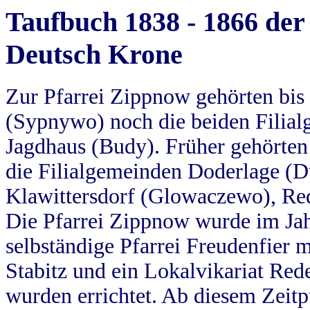
Taufbuch 1838 - 1866 der
Deutsch Krone
Zur Pfarrei Zippnow gehörten bi
(Sypnywo) noch die beiden Filial
Jagdhaus (Budy). Früher gehörten 
die Filialgemeinden Doderlage (D
Klawittersdorf (Glowaczewo), Red
Die Pfarrei Zippnow wurde im Jah
selbständige Pfarrei Freudenfier m
Stabitz und ein Lokalvikariat Red
wurden errichtet. Ab diesem Zeitp