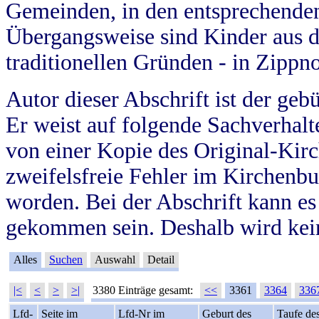
Gemeinden, in den entsprechende
Übergangsweise sind Kinder aus 
traditionellen Gründen - in Zippn
Autor dieser Abschrift ist der geb
Er weist auf folgende Sachverhalte
von einer Kopie des Original-Kirc
zweifelsfreie Fehler im Kirchenbuc
worden. Bei der Abschrift kann e
gekommen sein. Deshalb wird kein
Alles
Suchen
Auswahl
Detail
|<
<
>
>|
3380 Einträge gesamt:
<<
3361
3364
336
Lfd-
Seite im
Lfd-Nr im
Geburt des
Taufe de