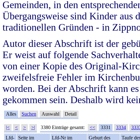
Gemeinden, in den entsprechende
Übergangsweise sind Kinder aus 
traditionellen Gründen - in Zippn
Autor dieser Abschrift ist der geb
Er weist auf folgende Sachverhalte
von einer Kopie des Original-Kirc
zweifelsfreie Fehler im Kirchenbuc
worden. Bei der Abschrift kann e
gekommen sein. Deshalb wird kein
Alles
Suchen
Auswahl
Detail
|<
<
>
>|
3380 Einträge gesamt:
<<
3331
3334
333
Lfd-
Seite im
Lfd-Nr im
Geburt des
Taufe de