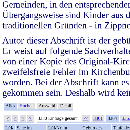
Gemeinden, in den entsprechende
Übergangsweise sind Kinder aus 
traditionellen Gründen - in Zippn
Autor dieser Abschrift ist der geb
Er weist auf folgende Sachverhalte
von einer Kopie des Original-Kirc
zweifelsfreie Fehler im Kirchenbuc
worden. Bei der Abschrift kann e
gekommen sein. Deshalb wird kein
Alles
Suchen
Auswahl
Detail
|<
<
>
>|
3380 Einträge gesamt:
<<
3361
3364
336
Lfd-
Seite im
Lfd-Nr im
Geburt des
Taufe de