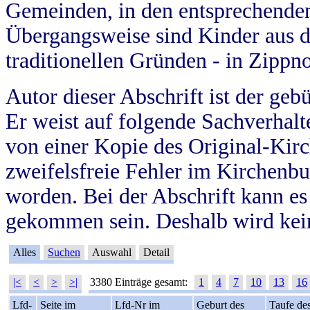
Gemeinden, in den entsprechende
Übergangsweise sind Kinder aus 
traditionellen Gründen - in Zippn
Autor dieser Abschrift ist der geb
Er weist auf folgende Sachverhalte
von einer Kopie des Original-Kirc
zweifelsfreie Fehler im Kirchenbuc
worden. Bei der Abschrift kann e
gekommen sein. Deshalb wird kein
Alles
Suchen
Auswahl
Detail
|<
<
>
>|
3380 Einträge gesamt:
1
4
7
10
13
16
Lfd-
Seite im
Lfd-Nr im
Geburt des
Taufe de