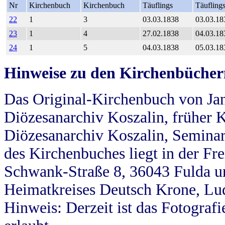
Nr
Kirchenbuch
Kirchenbuch
Täuflings
Täufling
22
1
3
03.03.1838
03.03.18
23
1
4
27.02.1838
04.03.18
24
1
5
04.03.1838
05.03.18
Hinweise zu den Kirchenbücher
Das Original-Kirchenbuch von Jan
Diözesanarchiv Koszalin, früher Kö
Diözesanarchiv Koszalin, Seminar
des Kirchenbuches liegt in der Fr
Schwank-Straße 8, 36043 Fulda u
Heimatkreises Deutsch Krone, Lu
Hinweis: Derzeit ist das Fotograf