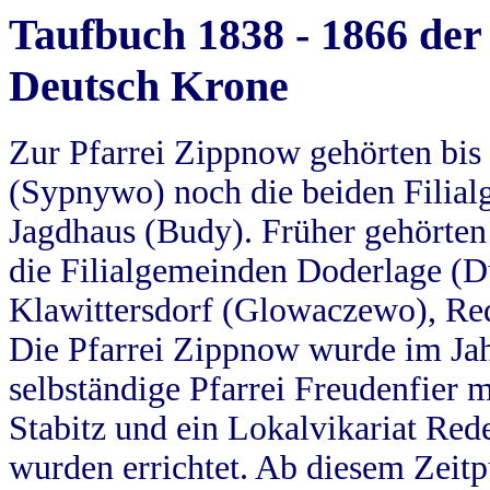
Taufbuch 1838 - 1866 der
Deutsch Krone
Zur Pfarrei Zippnow gehörten bi
(Sypnywo) noch die beiden Filial
Jagdhaus (Budy). Früher gehörten 
die Filialgemeinden Doderlage (D
Klawittersdorf (Glowaczewo), Red
Die Pfarrei Zippnow wurde im Jah
selbständige Pfarrei Freudenfier m
Stabitz und ein Lokalvikariat Red
wurden errichtet. Ab diesem Zeitp