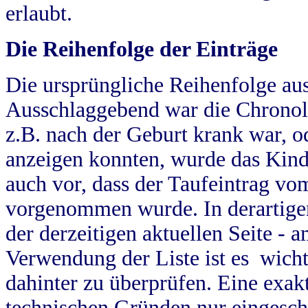
erlaubt.
Die Reihenfolge der Einträge
Die ursprüngliche Reihenfolge au
Ausschlaggebend war die Chronol
z.B. nach der Geburt krank war, od
anzeigen konnten, wurde das Kind
auch vor, dass der Taufeintrag vo
vorgenommen wurde. In derartigen
der derzeitigen aktuellen Seite -
Verwendung der Liste ist es wich
dahinter zu überprüfen. Eine exa
technischen Gründen nur eingesch