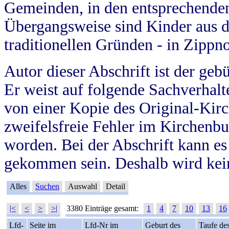
Gemeinden, in den entsprechende
Übergangsweise sind Kinder aus 
traditionellen Gründen - in Zippn
Autor dieser Abschrift ist der geb
Er weist auf folgende Sachverhalte
von einer Kopie des Original-Kirc
zweifelsfreie Fehler im Kirchenbuc
worden. Bei der Abschrift kann e
gekommen sein. Deshalb wird kein
Alles
Suchen
Auswahl
Detail
|<
<
>
>|
3380 Einträge gesamt:
1
4
7
10
13
16
Lfd-
Seite im
Lfd-Nr im
Geburt des
Taufe de