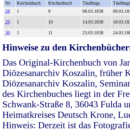
Nr
Kirchenbuch
Kirchenbuch
Täuflings
Täufling
28
1
9
08.03.1838
09.03.18
29
1
10
14.03.1838
18.03.18
30
1
11
23.03.1838
24.03.18
Hinweise zu den Kirchenbücher
Das Original-Kirchenbuch von Jan
Diözesanarchiv Koszalin, früher Kö
Diözesanarchiv Koszalin, Seminar
des Kirchenbuches liegt in der Fr
Schwank-Straße 8, 36043 Fulda u
Heimatkreises Deutsch Krone, Lu
Hinweis: Derzeit ist das Fotograf