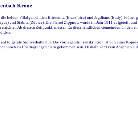
Deutsch Krone
ie beiden Filialgemeinden Briesenitz (Brzez`nica) und Jagdhaus (Budy). Früher g
yce) und Stabitz (Zdbice). Die Pfarrei Zippnow wurde im Jahr 1911 aufgeteilt und e
en errichtet. Ab diesem Zeitpunkt, müssen für diese ländlichen Gemeinden, in den
worden.
 auf folgende Sachverhalte hin: Die vorliegende Transkription ist von einer Kopie 
aber dennoch zu Übertragungsfehlern gekommen sein. Deshalb wird kein Anspruch auf 