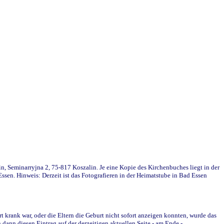
in, Seminarryjna 2, 75-817 Koszalin. Je eine Kopie des Kirchenbuches liegt in der
en. Hinweis: Derzeit ist das Fotografieren in der Heimatstube in Bad Essen
krank war, oder die Eltern die Geburt nicht sofort anzeigen konnten, wurde das
ann diesen Eintrag auf der derzeitigen aktuellen Seite - am Ende -