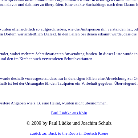
raum davor und dahinter zu überprüfen. Eine exakte Suchabfrage nach dem Datum i
den offensichtlich so aufgeschrieben, wie die Amtsperson ihn verstanden hat, ode
n Dörfern war schließlich Dialekt. In den Fällen bei denen erkannt wurde, dass di
t, wobei mehrere Schreibvarianten Anwendung fanden. In dieser Liste wurde in de
n und den im Kirchenbuch verwendeten Schreibvarianten.
wurde deshalb vorausgesetzt, dass nur in derartigen Fällen eine Abweichung zur O
eshalb ist bei der Ortsangabe für den Taufpaten ein Vorbehalt gegeben. Überwiegen
weitere Angaben wie z. B. eine Heirat, wurden nicht übernommen.
Paul Lüdtke aus Köln
© 2009 by Paul Lüdke und Joachim Schulz
zurück zu: Back to the Roots in Deutsch Krone