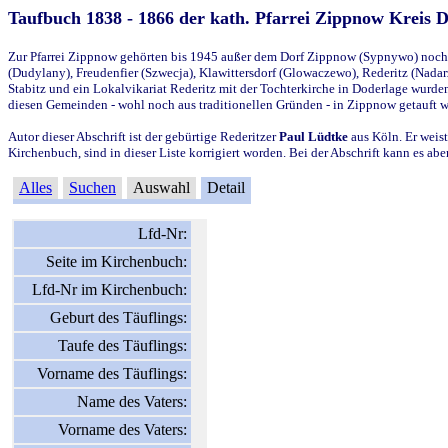
Taufbuch 1838 - 1866 der kath. Pfarrei Zippnow Kreis 
Zur Pfarrei Zippnow gehörten bis 1945 außer dem Dorf Zippnow (Sypnywo) noch d
(Dudylany), Freudenfier (Szwecja), Klawittersdorf (Glowaczewo), Rederitz (Nadarz
Stabitz und ein Lokalvikariat Rederitz mit der Tochterkirche in Doderlage wurd
diesen Gemeinden - wohl noch aus traditionellen Gründen - in Zippnow getauft 
Autor dieser Abschrift ist der gebürtige Rederitzer
Paul Lüdtke
aus Köln. Er weist
Kirchenbuch, sind in dieser Liste korrigiert worden. Bei der Abschrift kann es 
Alles
Suchen
Auswahl
Detail
Lfd-Nr:
Seite im Kirchenbuch:
Lfd-Nr im Kirchenbuch:
Geburt des Täuflings:
Taufe des Täuflings:
Vorname des Täuflings:
Name des Vaters:
Vorname des Vaters: