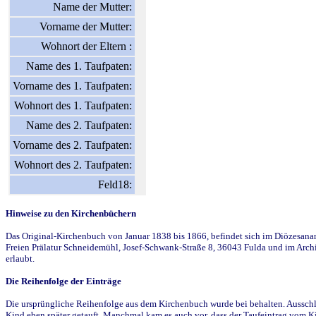
Name der Mutter:
Vorname der Mutter:
Wohnort der Eltern :
Name des 1. Taufpaten:
Vorname des 1. Taufpaten:
Wohnort des 1. Taufpaten:
Name des 2. Taufpaten:
Vorname des 2. Taufpaten:
Wohnort des 2. Taufpaten:
Feld18:
Hinweise zu den Kirchenbüchern
Das Original-Kirchenbuch von Januar 1838 bis 1866, befindet sich im Diözesanarch
Freien Prälatur Schneidemühl, Josef-Schwank-Straße 8, 36043 Fulda und im Archi
erlaubt.
Die Reihenfolge der Einträge
Die ursprüngliche Reihenfolge aus dem Kirchenbuch wurde bei behalten. Ausschla
Kind eben später getauft. Manchmal kam es auch vor, dass der Taufeintrag vom Ki