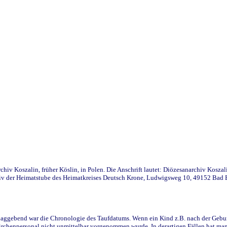
iv Koszalin, früher Köslin, in Polen. Die Anschrift lautet: Diözesanarchiv Koszal
v der Heimatstube des Heimatkreises Deutsch Krone, Ludwigsweg 10, 49152 Bad Ess
ggebend war die Chronologie des Taufdatums. Wenn ein Kind z.B. nach der Geburt 
rchenpersonal nicht unmittelbar vorgenommen wurde. In derartigen Fällen hat man d