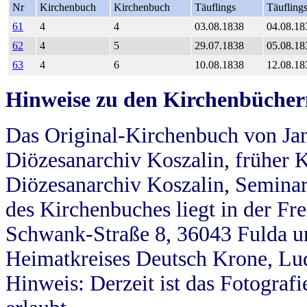
Nr
Kirchenbuch
Kirchenbuch
Täuflings
Täufling
61
4
4
03.08.1838
04.08.18
62
4
5
29.07.1838
05.08.18
63
4
6
10.08.1838
12.08.18
Hinweise zu den Kirchenbücher
Das Original-Kirchenbuch von Jan
Diözesanarchiv Koszalin, früher Kö
Diözesanarchiv Koszalin, Seminar
des Kirchenbuches liegt in der Fr
Schwank-Straße 8, 36043 Fulda u
Heimatkreises Deutsch Krone, Lu
Hinweis: Derzeit ist das Fotograf