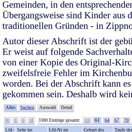
Gemeinden, in den entsprechende
Übergangsweise sind Kinder aus 
traditionellen Gründen - in Zippn
Autor dieser Abschrift ist der geb
Er weist auf folgende Sachverhalte
von einer Kopie des Original-Kirc
zweifelsfreie Fehler im Kirchenbuc
worden. Bei der Abschrift kann e
gekommen sein. Deshalb wird kein
Alles
Suchen
Auswahl
Detail
|<
<
>
>|
3380 Einträge gesamt:
<<
61
64
67
70
Lfd-
Seite im
Lfd-Nr im
Geburt des
Taufe de