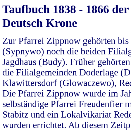
Taufbuch 1838 - 1866 der
Deutsch Krone
Zur Pfarrei Zippnow gehörten bi
(Sypnywo) noch die beiden Filial
Jagdhaus (Budy). Früher gehörten 
die Filialgemeinden Doderlage (D
Klawittersdorf (Glowaczewo), Red
Die Pfarrei Zippnow wurde im Jah
selbständige Pfarrei Freudenfier m
Stabitz und ein Lokalvikariat Red
wurden errichtet. Ab diesem Zeitp