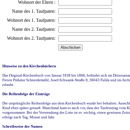
Wohnort der Eltern :
Name des 1. Taufpaten:
Wohnort des 1. Taufpaten:
Name des 2. Taufpaten:
Wohnort des 2. Taufpaten:
Hinweise zu den Kirchenbüchern
Das Original-Kirchenbuch von Januar 1838 bis 1866, befindet sich im Diözesanarch
Freien Prälatur Schneidemühl, Josef-Schwank-Straße 8, 36043 Fulda und im Archi
erlaubt.
Die Reihenfolge der Einträge
Die ursprüngliche Reihenfolge aus dem Kirchenbuch wurde bei behalten. Ausschla
Kind eben später getauft. Manchmal kam es auch vor, dass der Taufeintrag vom Ki
vorgenommen. Bei der Verwendung der Liste ist es wichtig, einen gewissen Zeit
erfolgt nach Tag, Monat und Jahr.
Schreibweise der Namen