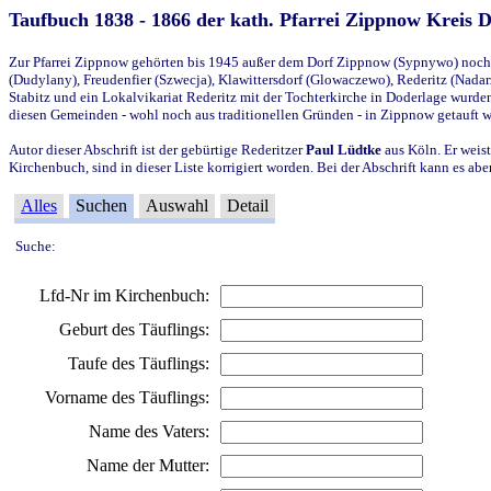
Taufbuch 1838 - 1866 der kath. Pfarrei Zippnow Kreis 
Zur Pfarrei Zippnow gehörten bis 1945 außer dem Dorf Zippnow (Sypnywo) noch d
(Dudylany), Freudenfier (Szwecja), Klawittersdorf (Glowaczewo), Rederitz (Nadarz
Stabitz und ein Lokalvikariat Rederitz mit der Tochterkirche in Doderlage wurd
diesen Gemeinden - wohl noch aus traditionellen Gründen - in Zippnow getauft 
Autor dieser Abschrift ist der gebürtige Rederitzer
Paul Lüdtke
aus Köln. Er weist
Kirchenbuch, sind in dieser Liste korrigiert worden. Bei der Abschrift kann es 
Alles
Suchen
Auswahl
Detail
Suche:
Lfd-Nr im Kirchenbuch:
Geburt des Täuflings:
Taufe des Täuflings:
Vorname des Täuflings:
Name des Vaters:
Name der Mutter: