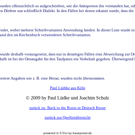
den offensichtlich so aufgeschrieben, wie die Amtsperson ihn verstanden hat, ode
n Dörfern war schließlich Dialekt. In den Fällen bei denen erkannt wurde, dass di
t, wobei mehrere Schreibvarianten Anwendung fanden. In dieser Liste wurde in de
n und den im Kirchenbuch verwendeten Schreibvarianten.
wurde deshalb vorausgesetzt, dass nur in derartigen Fällen eine Abweichung zur O
eshalb ist bei der Ortsangabe für den Taufpaten ein Vorbehalt gegeben. Überwiegen
weitere Angaben wie z. B. eine Heirat, wurden nicht übernommen.
Paul Lüdtke aus Köln
© 2009 by Paul Lüdke und Joachim Schulz
zurück zu: Back to the Roots in Deutsch Krone
zurück zur Quellenübersicht
powered in 0.01s by baseportal.de