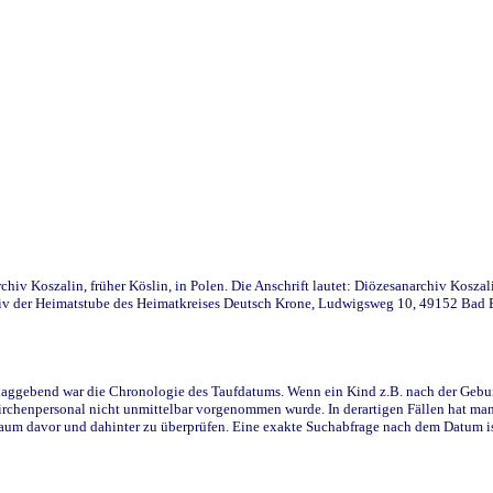
iv Koszalin, früher Köslin, in Polen. Die Anschrift lautet: Diözesanarchiv Koszal
v der Heimatstube des Heimatkreises Deutsch Krone, Ludwigsweg 10, 49152 Bad Ess
ggebend war die Chronologie des Taufdatums. Wenn ein Kind z.B. nach der Geburt 
rchenpersonal nicht unmittelbar vorgenommen wurde. In derartigen Fällen hat man d
raum davor und dahinter zu überprüfen. Eine exakte Suchabfrage nach dem Datum i