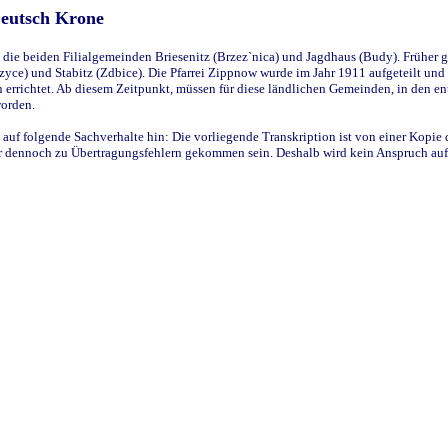
Deutsch Krone
ie beiden Filialgemeinden Briesenitz (Brzez`nica) und Jagdhaus (Budy). Früher g
yce) und Stabitz (Zdbice). Die Pfarrei Zippnow wurde im Jahr 1911 aufgeteilt und e
en errichtet. Ab diesem Zeitpunkt, müssen für diese ländlichen Gemeinden, in den
worden.
 auf folgende Sachverhalte hin: Die vorliegende Transkription ist von einer Kopie 
aber dennoch zu Übertragungsfehlern gekommen sein. Deshalb wird kein Anspruch auf 