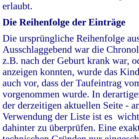
erlaubt.
Die Reihenfolge der Einträge
Die ursprüngliche Reihenfolge au
Ausschlaggebend war die Chronol
z.B. nach der Geburt krank war, od
anzeigen konnten, wurde das Kind
auch vor, dass der Taufeintrag vo
vorgenommen wurde. In derartigen
der derzeitigen aktuellen Seite -
Verwendung der Liste ist es wich
dahinter zu überprüfen. Eine exa
technischen Gründen nur eingesch