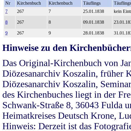
Nr
Kirchenbuch
Kirchenbuch
Täuflings
Täufling
7
267
7
25.01.1838
kein Eint
8
267
8
09.01.1838
23.01.18
9
267
9
28.01.1838
31.01.18
Hinweise zu den Kirchenbücher
Das Original-Kirchenbuch von Jan
Diözesanarchiv Koszalin, früher Kö
Diözesanarchiv Koszalin, Seminar
des Kirchenbuches liegt in der Fr
Schwank-Straße 8, 36043 Fulda u
Heimatkreises Deutsch Krone, Lu
Hinweis: Derzeit ist das Fotograf