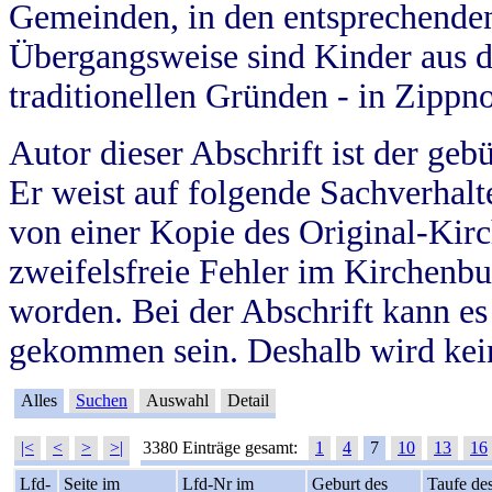
Gemeinden, in den entsprechende
Übergangsweise sind Kinder aus 
traditionellen Gründen - in Zippn
Autor dieser Abschrift ist der geb
Er weist auf folgende Sachverhalte
von einer Kopie des Original-Kirc
zweifelsfreie Fehler im Kirchenbuc
worden. Bei der Abschrift kann e
gekommen sein. Deshalb wird kein
Alles
Suchen
Auswahl
Detail
|<
<
>
>|
3380 Einträge gesamt:
1
4
7
10
13
16
Lfd-
Seite im
Lfd-Nr im
Geburt des
Taufe de