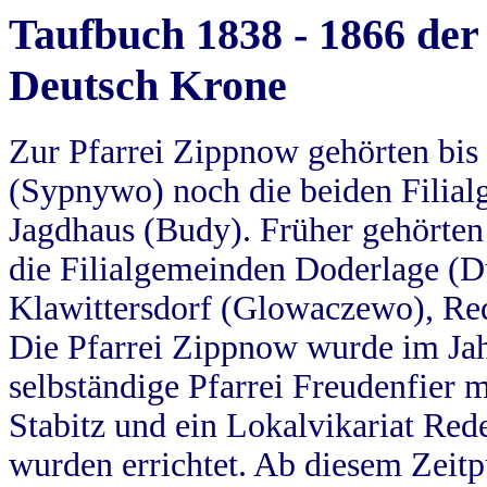
Taufbuch 1838 - 1866 der
Deutsch Krone
Zur Pfarrei Zippnow gehörten bi
(Sypnywo) noch die beiden Filial
Jagdhaus (Budy). Früher gehörten 
die Filialgemeinden Doderlage (D
Klawittersdorf (Glowaczewo), Red
Die Pfarrei Zippnow wurde im Jah
selbständige Pfarrei Freudenfier m
Stabitz und ein Lokalvikariat Red
wurden errichtet. Ab diesem Zeitp