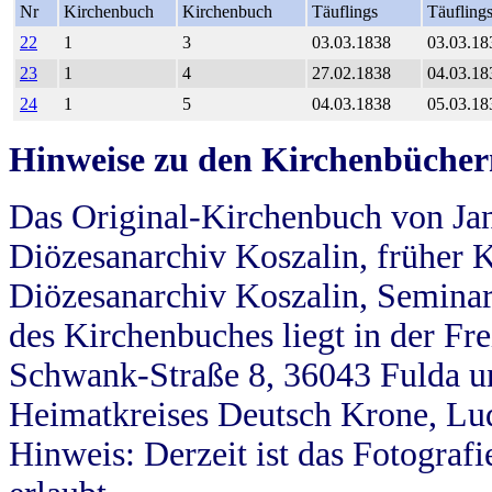
Nr
Kirchenbuch
Kirchenbuch
Täuflings
Täufling
22
1
3
03.03.1838
03.03.18
23
1
4
27.02.1838
04.03.18
24
1
5
04.03.1838
05.03.18
Hinweise zu den Kirchenbücher
Das Original-Kirchenbuch von Jan
Diözesanarchiv Koszalin, früher Kö
Diözesanarchiv Koszalin, Seminar
des Kirchenbuches liegt in der Fr
Schwank-Straße 8, 36043 Fulda u
Heimatkreises Deutsch Krone, Lu
Hinweis: Derzeit ist das Fotograf