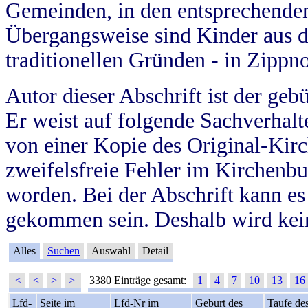
Gemeinden, in den entsprechende
Übergangsweise sind Kinder aus 
traditionellen Gründen - in Zippn
Autor dieser Abschrift ist der geb
Er weist auf folgende Sachverhalte
von einer Kopie des Original-Kirc
zweifelsfreie Fehler im Kirchenbuc
worden. Bei der Abschrift kann e
gekommen sein. Deshalb wird kein
Alles
Suchen
Auswahl
Detail
|<
<
>
>|
3380 Einträge gesamt:
1
4
7
10
13
16
Lfd-
Seite im
Lfd-Nr im
Geburt des
Taufe de