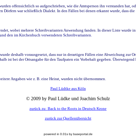
den offensichtlich so aufgeschrieben, wie die Amtsperson ihn verstanden hat, ode
n Dörfern war schließlich Dialekt. In den Fällen bei denen erkannt wurde, dass di
t, wobei mehrere Schreibvarianten Anwendung fanden. In dieser Liste wurde in de
n und den im Kirchenbuch verwendeten Schreibvarianten.
wurde deshalb vorausgesetzt, dass nur in derartigen Fällen eine Abweichung zur O
eshalb ist bei der Ortsangabe für den Taufpaten ein Vorbehalt gegeben. Überwiegen
weitere Angaben wie z. B. eine Heirat, wurden nicht übernommen.
Paul Lüdtke aus Köln
© 2009 by Paul Lüdke und Joachim Schulz
zurück zu: Back to the Roots in Deutsch Krone
zurück zur Quellenübersicht
powered in 0.01s by baseportal.de