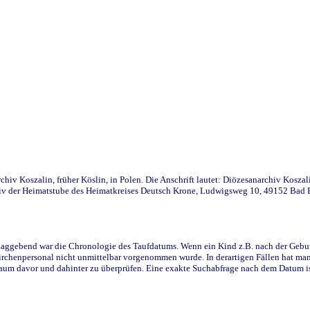
iv Koszalin, früher Köslin, in Polen. Die Anschrift lautet: Diözesanarchiv Koszal
v der Heimatstube des Heimatkreises Deutsch Krone, Ludwigsweg 10, 49152 Bad Ess
ggebend war die Chronologie des Taufdatums. Wenn ein Kind z.B. nach der Geburt 
rchenpersonal nicht unmittelbar vorgenommen wurde. In derartigen Fällen hat man d
raum davor und dahinter zu überprüfen. Eine exakte Suchabfrage nach dem Datum i