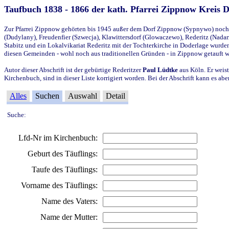
Taufbuch 1838 - 1866 der kath. Pfarrei Zippnow Kreis 
Zur Pfarrei Zippnow gehörten bis 1945 außer dem Dorf Zippnow (Sypnywo) noch d
(Dudylany), Freudenfier (Szwecja), Klawittersdorf (Glowaczewo), Rederitz (Nadarz
Stabitz und ein Lokalvikariat Rederitz mit der Tochterkirche in Doderlage wurd
diesen Gemeinden - wohl noch aus traditionellen Gründen - in Zippnow getauft 
Autor dieser Abschrift ist der gebürtige Rederitzer
Paul Lüdtke
aus Köln. Er weist
Kirchenbuch, sind in dieser Liste korrigiert worden. Bei der Abschrift kann es 
Alles
Suchen
Auswahl
Detail
Suche:
Lfd-Nr im Kirchenbuch:
Geburt des Täuflings:
Taufe des Täuflings:
Vorname des Täuflings:
Name des Vaters:
Name der Mutter: