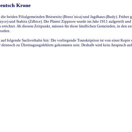
Deutsch Krone
ie beiden Filialgemeinden Briesenitz (Brzez`nica) und Jagdhaus (Budy). Früher g
yce) und Stabitz (Zdbice). Die Pfarrei Zippnow wurde im Jahr 1911 aufgeteilt und e
en errichtet. Ab diesem Zeitpunkt, müssen für diese ländlichen Gemeinden, in den
worden.
 auf folgende Sachverhalte hin: Die vorliegende Transkription ist von einer Kopie 
aber dennoch zu Übertragungsfehlern gekommen sein. Deshalb wird kein Anspruch auf 