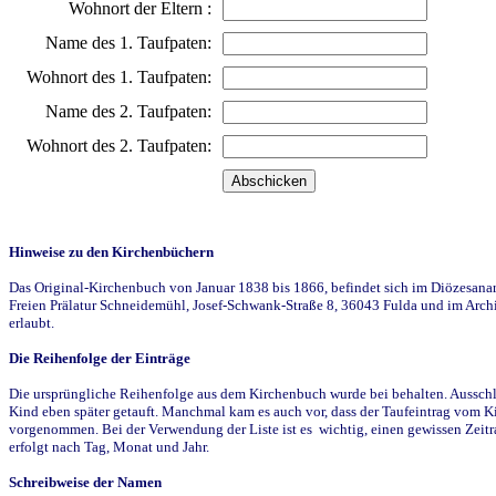
Wohnort der Eltern :
Name des 1. Taufpaten:
Wohnort des 1. Taufpaten:
Name des 2. Taufpaten:
Wohnort des 2. Taufpaten:
Hinweise zu den Kirchenbüchern
Das Original-Kirchenbuch von Januar 1838 bis 1866, befindet sich im Diözesanarch
Freien Prälatur Schneidemühl, Josef-Schwank-Straße 8, 36043 Fulda und im Archi
erlaubt.
Die Reihenfolge der Einträge
Die ursprüngliche Reihenfolge aus dem Kirchenbuch wurde bei behalten. Ausschla
Kind eben später getauft. Manchmal kam es auch vor, dass der Taufeintrag vom Ki
vorgenommen. Bei der Verwendung der Liste ist es wichtig, einen gewissen Zeit
erfolgt nach Tag, Monat und Jahr.
Schreibweise der Namen