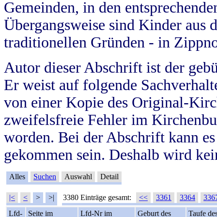
Gemeinden, in den entsprechende
Übergangsweise sind Kinder aus 
traditionellen Gründen - in Zippn
Autor dieser Abschrift ist der geb
Er weist auf folgende Sachverhalte
von einer Kopie des Original-Kirc
zweifelsfreie Fehler im Kirchenbuc
worden. Bei der Abschrift kann e
gekommen sein. Deshalb wird kein
Alles
Suchen
Auswahl
Detail
|<
<
>
>|
3380 Einträge gesamt:
<<
3361
3364
336
Lfd-
Seite im
Lfd-Nr im
Geburt des
Taufe de