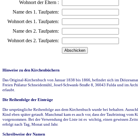
Wohnort der Eltern :
Name des 1. Taufpaten:
Wohnort des 1. Taufpaten:
Name des 2. Taufpaten:
Wohnort des 2. Taufpaten:
Hinweise zu den Kirchenbüchern
Das Original-Kirchenbuch von Januar 1838 bis 1866, befindet sich im Diözesanarch
Freien Prälatur Schneidemühl, Josef-Schwank-Straße 8, 36043 Fulda und im Archi
erlaubt.
Die Reihenfolge der Einträge
Die ursprüngliche Reihenfolge aus dem Kirchenbuch wurde bei behalten. Ausschla
Kind eben später getauft. Manchmal kam es auch vor, dass der Taufeintrag vom Ki
vorgenommen. Bei der Verwendung der Liste ist es wichtig, einen gewissen Zeit
erfolgt nach Tag, Monat und Jahr.
Schreibweise der Namen