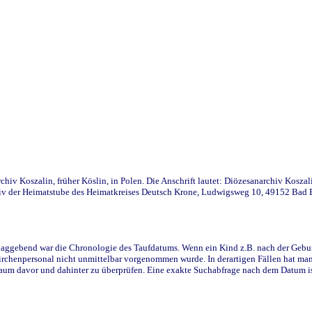
iv Koszalin, früher Köslin, in Polen. Die Anschrift lautet: Diözesanarchiv Koszal
v der Heimatstube des Heimatkreises Deutsch Krone, Ludwigsweg 10, 49152 Bad Ess
ggebend war die Chronologie des Taufdatums. Wenn ein Kind z.B. nach der Geburt 
rchenpersonal nicht unmittelbar vorgenommen wurde. In derartigen Fällen hat man d
raum davor und dahinter zu überprüfen. Eine exakte Suchabfrage nach dem Datum i