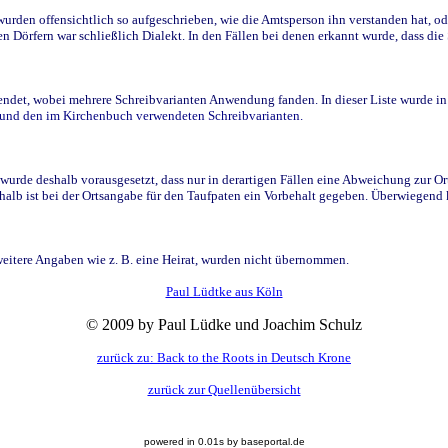
den offensichtlich so aufgeschrieben, wie die Amtsperson ihn verstanden hat, ode
n Dörfern war schließlich Dialekt. In den Fällen bei denen erkannt wurde, dass di
t, wobei mehrere Schreibvarianten Anwendung fanden. In dieser Liste wurde in de
n und den im Kirchenbuch verwendeten Schreibvarianten.
wurde deshalb vorausgesetzt, dass nur in derartigen Fällen eine Abweichung zur O
eshalb ist bei der Ortsangabe für den Taufpaten ein Vorbehalt gegeben. Überwiegen
weitere Angaben wie z. B. eine Heirat, wurden nicht übernommen.
Paul Lüdtke aus Köln
© 2009 by Paul Lüdke und Joachim Schulz
zurück zu: Back to the Roots in Deutsch Krone
zurück zur Quellenübersicht
powered in 0.01s by baseportal.de