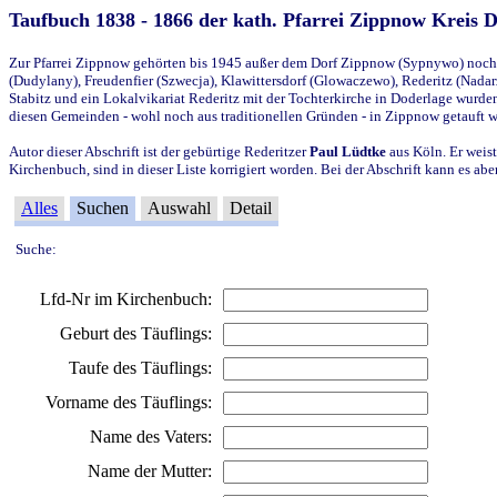
Taufbuch 1838 - 1866 der kath. Pfarrei Zippnow Kreis 
Zur Pfarrei Zippnow gehörten bis 1945 außer dem Dorf Zippnow (Sypnywo) noch d
(Dudylany), Freudenfier (Szwecja), Klawittersdorf (Glowaczewo), Rederitz (Nadarz
Stabitz und ein Lokalvikariat Rederitz mit der Tochterkirche in Doderlage wurd
diesen Gemeinden - wohl noch aus traditionellen Gründen - in Zippnow getauft 
Autor dieser Abschrift ist der gebürtige Rederitzer
Paul Lüdtke
aus Köln. Er weist
Kirchenbuch, sind in dieser Liste korrigiert worden. Bei der Abschrift kann es 
Alles
Suchen
Auswahl
Detail
Suche:
Lfd-Nr im Kirchenbuch:
Geburt des Täuflings:
Taufe des Täuflings:
Vorname des Täuflings:
Name des Vaters:
Name der Mutter: