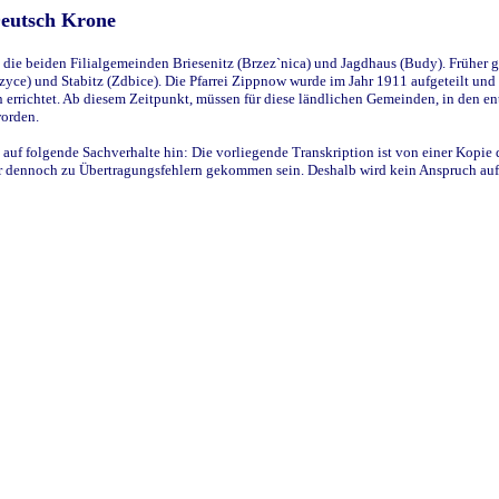
Deutsch Krone
ie beiden Filialgemeinden Briesenitz (Brzez`nica) und Jagdhaus (Budy). Früher g
yce) und Stabitz (Zdbice). Die Pfarrei Zippnow wurde im Jahr 1911 aufgeteilt und e
en errichtet. Ab diesem Zeitpunkt, müssen für diese ländlichen Gemeinden, in den
worden.
 auf folgende Sachverhalte hin: Die vorliegende Transkription ist von einer Kopie 
aber dennoch zu Übertragungsfehlern gekommen sein. Deshalb wird kein Anspruch auf 