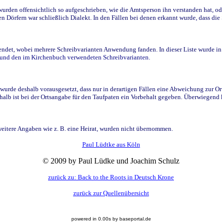
den offensichtlich so aufgeschrieben, wie die Amtsperson ihn verstanden hat, ode
n Dörfern war schließlich Dialekt. In den Fällen bei denen erkannt wurde, dass di
t, wobei mehrere Schreibvarianten Anwendung fanden. In dieser Liste wurde in de
n und den im Kirchenbuch verwendeten Schreibvarianten.
wurde deshalb vorausgesetzt, dass nur in derartigen Fällen eine Abweichung zur O
eshalb ist bei der Ortsangabe für den Taufpaten ein Vorbehalt gegeben. Überwiegen
weitere Angaben wie z. B. eine Heirat, wurden nicht übernommen.
Paul Lüdtke aus Köln
© 2009 by Paul Lüdke und Joachim Schulz
zurück zu: Back to the Roots in Deutsch Krone
zurück zur Quellenübersicht
powered in 0.00s by baseportal.de