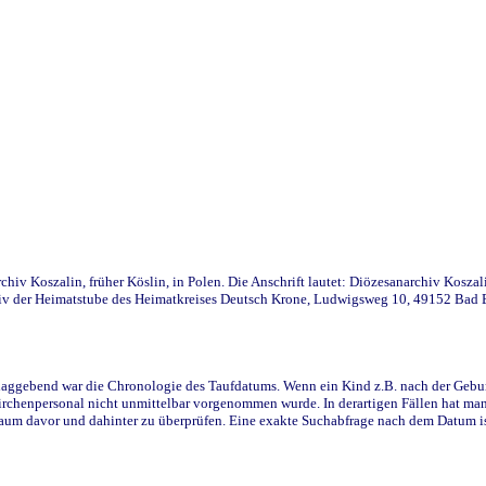
iv Koszalin, früher Köslin, in Polen. Die Anschrift lautet: Diözesanarchiv Koszal
v der Heimatstube des Heimatkreises Deutsch Krone, Ludwigsweg 10, 49152 Bad Ess
ggebend war die Chronologie des Taufdatums. Wenn ein Kind z.B. nach der Geburt 
rchenpersonal nicht unmittelbar vorgenommen wurde. In derartigen Fällen hat man d
raum davor und dahinter zu überprüfen. Eine exakte Suchabfrage nach dem Datum i