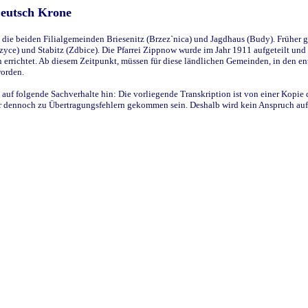
Deutsch Krone
ie beiden Filialgemeinden Briesenitz (Brzez`nica) und Jagdhaus (Budy). Früher g
yce) und Stabitz (Zdbice). Die Pfarrei Zippnow wurde im Jahr 1911 aufgeteilt und e
en errichtet. Ab diesem Zeitpunkt, müssen für diese ländlichen Gemeinden, in den
worden.
 auf folgende Sachverhalte hin: Die vorliegende Transkription ist von einer Kopie 
aber dennoch zu Übertragungsfehlern gekommen sein. Deshalb wird kein Anspruch auf 