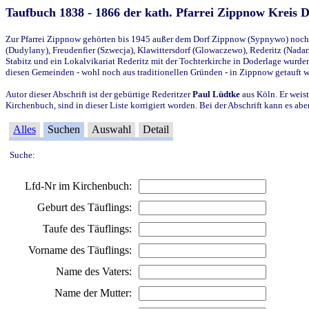
Taufbuch 1838 - 1866 der kath. Pfarrei Zippnow Kreis 
Zur Pfarrei Zippnow gehörten bis 1945 außer dem Dorf Zippnow (Sypnywo) noch d
(Dudylany), Freudenfier (Szwecja), Klawittersdorf (Glowaczewo), Rederitz (Nadarz
Stabitz und ein Lokalvikariat Rederitz mit der Tochterkirche in Doderlage wurd
diesen Gemeinden - wohl noch aus traditionellen Gründen - in Zippnow getauft 
Autor dieser Abschrift ist der gebürtige Rederitzer
Paul Lüdtke
aus Köln. Er weist
Kirchenbuch, sind in dieser Liste korrigiert worden. Bei der Abschrift kann es 
Alles
Suchen
Auswahl
Detail
Suche:
Lfd-Nr im Kirchenbuch:
Geburt des Täuflings:
Taufe des Täuflings:
Vorname des Täuflings:
Name des Vaters:
Name der Mutter: