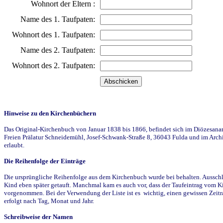
Wohnort der Eltern :
Name des 1. Taufpaten:
Wohnort des 1. Taufpaten:
Name des 2. Taufpaten:
Wohnort des 2. Taufpaten:
Hinweise zu den Kirchenbüchern
Das Original-Kirchenbuch von Januar 1838 bis 1866, befindet sich im Diözesanarch
Freien Prälatur Schneidemühl, Josef-Schwank-Straße 8, 36043 Fulda und im Archi
erlaubt.
Die Reihenfolge der Einträge
Die ursprüngliche Reihenfolge aus dem Kirchenbuch wurde bei behalten. Ausschla
Kind eben später getauft. Manchmal kam es auch vor, dass der Taufeintrag vom Ki
vorgenommen. Bei der Verwendung der Liste ist es wichtig, einen gewissen Zeit
erfolgt nach Tag, Monat und Jahr.
Schreibweise der Namen