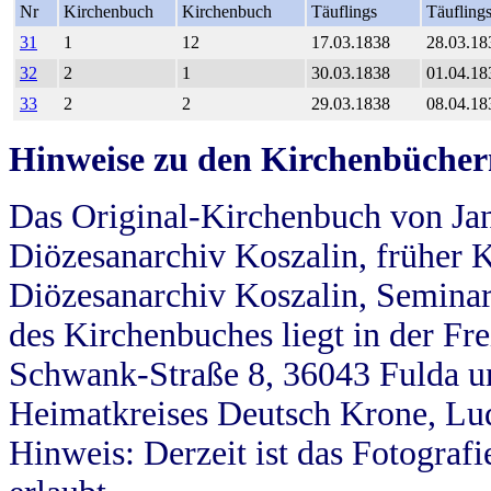
Nr
Kirchenbuch
Kirchenbuch
Täuflings
Täufling
31
1
12
17.03.1838
28.03.18
32
2
1
30.03.1838
01.04.18
33
2
2
29.03.1838
08.04.18
Hinweise zu den Kirchenbücher
Das Original-Kirchenbuch von Jan
Diözesanarchiv Koszalin, früher Kö
Diözesanarchiv Koszalin, Seminar
des Kirchenbuches liegt in der Fr
Schwank-Straße 8, 36043 Fulda u
Heimatkreises Deutsch Krone, Lu
Hinweis: Derzeit ist das Fotograf