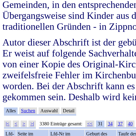
Gemeinden, in den entsprechende
Übergangsweise sind Kinder aus 
traditionellen Gründen - in Zippn
Autor dieser Abschrift ist der geb
Er weist auf folgende Sachverhalte
von einer Kopie des Original-Kirc
zweifelsfreie Fehler im Kirchenbuc
worden. Bei der Abschrift kann e
gekommen sein. Deshalb wird kein
Alles
Suchen
Auswahl
Detail
|<
<
>
>|
3380 Einträge gesamt:
<<
31
34
37
40
Lfd-
Seite im
Lfd-Nr im
Geburt des
Taufe de