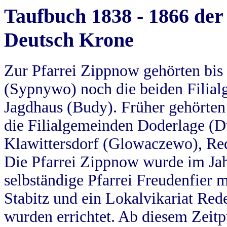
Taufbuch 1838 - 1866 der
Deutsch Krone
Zur Pfarrei Zippnow gehörten bi
(Sypnywo) noch die beiden Filial
Jagdhaus (Budy). Früher gehörten 
die Filialgemeinden Doderlage (D
Klawittersdorf (Glowaczewo), Red
Die Pfarrei Zippnow wurde im Jah
selbständige Pfarrei Freudenfier m
Stabitz und ein Lokalvikariat Red
wurden errichtet. Ab diesem Zeitp