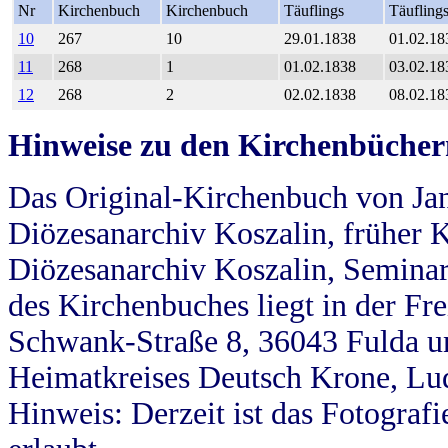
Nr
Kirchenbuch
Kirchenbuch
Täuflings
Täufling
10
267
10
29.01.1838
01.02.18
11
268
1
01.02.1838
03.02.18
12
268
2
02.02.1838
08.02.18
Hinweise zu den Kirchenbücher
Das Original-Kirchenbuch von Jan
Diözesanarchiv Koszalin, früher Kö
Diözesanarchiv Koszalin, Seminar
des Kirchenbuches liegt in der Fr
Schwank-Straße 8, 36043 Fulda u
Heimatkreises Deutsch Krone, Lu
Hinweis: Derzeit ist das Fotograf