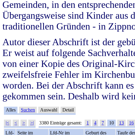
Gemeinden, in den entsprechende
Übergangsweise sind Kinder aus 
traditionellen Gründen - in Zippn
Autor dieser Abschrift ist der geb
Er weist auf folgende Sachverhalte
von einer Kopie des Original-Kirc
zweifelsfreie Fehler im Kirchenbuc
worden. Bei der Abschrift kann e
gekommen sein. Deshalb wird kein
Alles
Suchen
Auswahl
Detail
|<
<
>
>|
3380 Einträge gesamt:
1
4
7
10
13
16
Lfd-
Seite im
Lfd-Nr im
Geburt des
Taufe de